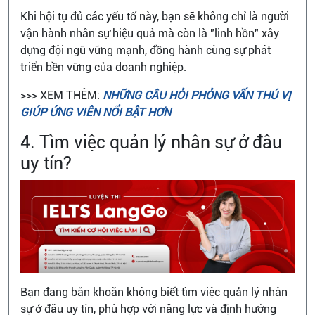
Khi hội tụ đủ các yếu tố này, bạn sẽ không chỉ là người
vận hành nhân sự hiệu quả mà còn là "linh hồn" xây
dựng đội ngũ vững mạnh, đồng hành cùng sự phát
triển bền vững của doanh nghiệp.
>>> XEM THÊM:
NHỮNG CÂU HỎI PHỎNG VẤN THÚ VỊ
GIÚP ỨNG VIÊN NỔI BẬT HƠN
4. Tìm việc quản lý nhân sự ở đâu
uy tín?
Bạn đang băn khoăn không biết tìm việc quản lý nhân
sự ở đâu uy tín, phù hợp với năng lực và định hướng