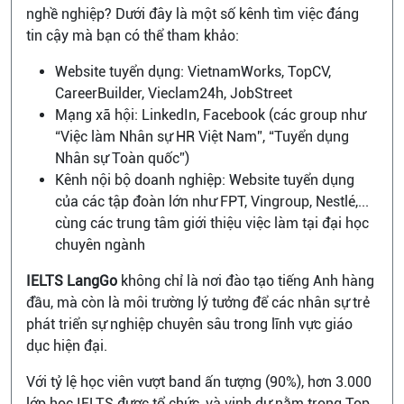
nghề nghiệp? Dưới đây là một số kênh tìm việc đáng
tin cậy mà bạn có thể tham khảo:
Website tuyển dụng: VietnamWorks, TopCV,
CareerBuilder, Vieclam24h, JobStreet
Mạng xã hội: LinkedIn, Facebook (các group như
“Việc làm Nhân sự HR Việt Nam”, “Tuyển dụng
Nhân sự Toàn quốc”)
Kênh nội bộ doanh nghiệp: Website tuyển dụng
của các tập đoàn lớn như FPT, Vingroup, Nestlé,...
cùng các trung tâm giới thiệu việc làm tại đại học
chuyên ngành
IELTS LangGo
không chỉ là nơi đào tạo tiếng Anh hàng
đầu, mà còn là môi trường lý tưởng để các nhân sự trẻ
phát triển sự nghiệp chuyên sâu trong lĩnh vực giáo
dục hiện đại.
Với tỷ lệ học viên vượt band ấn tượng (90%), hơn 3.000
lớp học IELTS được tổ chức, và vinh dự nằm trong Top