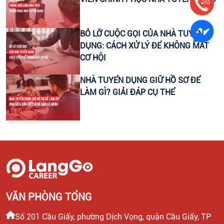
CTV CONTENT VIRAL TIKTOK
CHUYÊN VIÊN TƯ VẤN GIÁO DỤC (THU NHẬP UPTO
BỎ LỠ CUỘC GỌI CỦA NHÀ TUYỂN
30 TRIỆU)
DỤNG: CÁCH XỬ LÝ ĐỂ KHÔNG MẤT
CƠ HỘI
LEADER SALE/ TRƯỞNG NHÓM KINH DOANH/ TƯ
NHÀ TUYỂN DỤNG GIỮ HỒ SƠ ĐỂ
VẤN TUYỂN SINH
LÀM GÌ? GIẢI ĐÁP CỤ THỂ
CTV KIỂM TRA NĂNG LỰC TIẾNG ANH ĐẦU VÀO CHO
HỌC VIÊN
HEADTEACHER MẢNG TIẾNG ANH TRẺ EM
VĂN PHÒNG TỔNG
Số 201 Cầu Giấy, phường Dịch Vọng, quận Cầu Giấy, TP