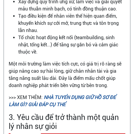
Xây dựng quy trình ứng xử, làm việc và giải quyết
mâu thuẫn minh bạch, có tính đồng thuận cao.
Tạo điều kiện để nhân viên thể hiện quan điểm,
khuyến khích sự cởi mở, trung thực và tôn trọng
lẫn nhau.
Tổ chức hoạt động kết nối (teambuilding, sinh
nhật, tổng kết...) để tăng sự gắn bó và cảm giác
thuộc về.
Một môi trường làm việc tích cực, có giá trị rõ ràng sẽ
giúp nâng cao sự hài lòng, giữ chân nhân tài và gia
tăng năng suất lâu dài. Đây là điểm mấu chốt giúp
doanh nghiệp phát triển bền vững từ bên trong.
>>> XEM THÊM:
NHÀ TUYỂN DỤNG GIỮ HỒ SƠ ĐỂ
LÀM GÌ? GIẢI ĐÁP CỤ THỂ
3. Yêu cầu để trở thành một quản
lý nhân sự giỏi