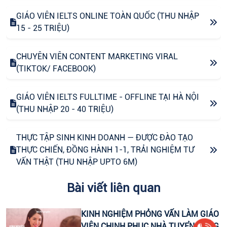
GIÁO VIÊN IELTS ONLINE TOÀN QUỐC (THU NHẬP
15 - 25 TRIỆU)
CHUYÊN VIÊN CONTENT MARKETING VIRAL
(TIKTOK/ FACEBOOK)
GIÁO VIÊN IELTS FULLTIME - OFFLINE TẠI HÀ NỘI
(THU NHẬP 20 - 40 TRIỆU)
THỰC TẬP SINH KINH DOANH — ĐƯỢC ĐÀO TẠO
THỰC CHIẾN, ĐỒNG HÀNH 1-1, TRẢI NGHIỆM TƯ
VẤN THẬT (THU NHẬP UPTO 6M)
Bài viết liên quan
CHUYÊN VIÊN CONTENT VIRAL (FANPAGE
FACEBOOK)
KINH NGHIỆM PHỎNG VẤN LÀM GIÁO
VIÊN CHINH PHỤC NHÀ TUYỂN DỤNG