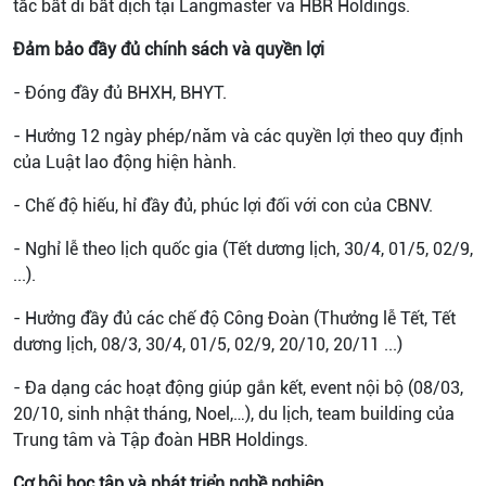
tắc bất di bất dịch tại Langmaster và HBR Holdings.
Đảm bảo đầy đủ chính sách và quyền lợi
- Đóng đầy đủ BHXH, BHYT.
- Hưởng 12 ngày phép/năm và các quyền lợi theo quy định
của Luật lao động hiện hành.
-
Chế độ hiếu, hỉ đầy đủ, phúc lợi đối với con của CBNV.
-
Nghỉ lễ theo lịch quốc gia (
Tết dương lịch, 30/4, 01/5
, 02/9,
...).
- Hưởng đầy đủ các chế độ Công Đoàn (Thưởng lễ Tết,
Tết
dương lịch, 08/3, 30/4, 01/5
, 02/9, 20/10, 20/11 ...)
-
Đa dạng các hoạt động giúp gắn kết
, event nội bộ (08/03,
20/10, sinh nhật tháng, Noel,…), du lịch, team building của
Trung tâm và Tập đoàn HBR Holdings.
Cơ hội học tập và phát triển nghề nghiệp