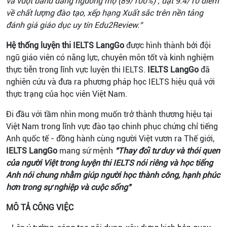
và vượt band đáng ngưỡng mộ (89/100%) ; đạt 9.4/10 điểm
về chất lượng đào tạo, xếp hạng Xuất sắc trên nền tảng
đánh giá giáo dục uy tín Edu2Review.”
Hệ thống luyện thi IELTS LangGo
được hình thành bởi đội
ngũ giáo viên có năng lực, chuyên môn tốt và kinh nghiệm
thực tiễn trong lĩnh vực luyện thi IELTS.
IELTS LangGo
đã
nghiên cứu và đưa ra phương pháp học IELTS hiệu quả với
thực trạng của học viên Việt Nam.
Đi đầu với tầm nhìn mong muốn trở thành thương hiệu tại
Việt Nam trong lĩnh vực đào tạo chinh phục chứng chỉ tiếng
Anh quốc tế - đồng hành cùng người Việt vươn ra Thế giới,
IELTS LangGo
mang sứ mệnh
"Thay đổi tư duy và thói quen
của người Việt trong luyện thi IELTS nói riêng và học tiếng
Anh nói chung nhằm giúp người học thành công, hạnh phúc
hơn trong sự nghiệp và cuộc sống"
MÔ TẢ CÔNG VIỆC