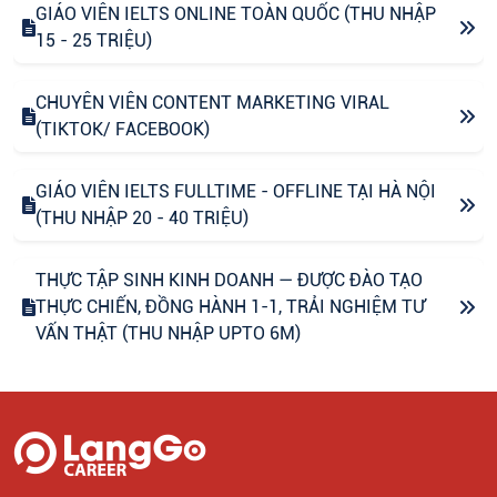
GIÁO VIÊN IELTS ONLINE TOÀN QUỐC (THU NHẬP
15 - 25 TRIỆU)
CHUYÊN VIÊN CONTENT MARKETING VIRAL
(TIKTOK/ FACEBOOK)
GIÁO VIÊN IELTS FULLTIME - OFFLINE TẠI HÀ NỘI
(THU NHẬP 20 - 40 TRIỆU)
THỰC TẬP SINH KINH DOANH — ĐƯỢC ĐÀO TẠO
THỰC CHIẾN, ĐỒNG HÀNH 1-1, TRẢI NGHIỆM TƯ
VẤN THẬT (THU NHẬP UPTO 6M)
CHUYÊN VIÊN CONTENT VIRAL (FANPAGE
FACEBOOK)
CTV CONTENT VIRAL TIKTOK