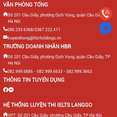
VĂN PHÒNG TỔNG
CHUYÊN VIÊN TƯ VẤN GIÁO DỤC (THU NHẬP UPTO
Số 201 Cầu Giấy, phường Dịch Vọng, quận Cầu Giấy, TP
30 TRIỆU)
Hà Nội
086.233.6368/0367.222.411
LEADER SALE/ TRƯỞNG NHÓM KINH DOANH/ TƯ
truyenthong@hbrholdings.vn
VẤN TUYỂN SINH
TRƯỜNG DOANH NHÂN HBR
CTV KIỂM TRA NĂNG LỰC TIẾNG ANH ĐẦU VÀO CHO
Số 201 Cầu Giấy, phường Dịch Vọng, quận Cầu Giấy, TP
HỌC VIÊN
Hà Nội
082.999.6886 - 082.999.6633 - 082.999.3663
HEADTEACHER MẢNG TIẾNG ANH TRẺ EM
THÔNG TIN TUYỂN DỤNG
HỆ THỐNG LUYỆN THI IELTS LANGGO
VPT: Số 201 Cầu Giấy, phường Cầu Giấy, TP Hà Nội