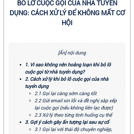
BỎ LỠ CUỘC GỌI CỦA NHÀ TUYỂN
DỤNG: CÁCH XỬ LÝ ĐỂ KHÔNG MẤT CƠ
HỘI
[Ẩn] nội dung
1. Vì sao không nên hoảng loạn khi bỏ lỡ
cuộc gọi từ nhà tuyển dụng?
2. Cách xử lý khi bỏ lỡ cuộc gọi của nhà
tuyển dụng
2.1 Gọi lại càng sớm càng tốt
2.2 Gửi email xin lỗi và đề nghị sắp xếp
lại cuộc gọi (nếu không liên lạc được)
2.3 Xử lý theo từng tình huống cụ thể
3. Gợi ý cách gây ấn tượng lại sau sự cố
3.1 Gọi lại với thái độ chuyên nghiệp,