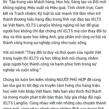
lõi: Tập trung vào khách hàng; Học hỏi, Sáng tạo và Đổi mới
không ngừng; Hiệu suất và Hiệu quả; Tính chính trực; Cam
kết và Trách nhiệm; Kỷ luật là sức mạnh.Với tầm nhìn trở
thành thương hiệu hàng đầu trong lĩnh vực đào tạo IELTS
tại Việt Nam, IELTS LangGo không ngừng nỗ lực để giúp
người học không chỉ đạt chứng chỉ IELTS mà còn thay đổi tư
duy và thói quen học tiếng Anh, góp phần mở rộng cơ hội và
thành công trong sự nghiệp cũng như cuộc sống.
Với sứ mệnh "Thay đổi tư duy và thói quen của người Việt
trong luyện thi IELTS và học tiếng Anh nói chung, nhằm
giúp người học thành công và hạnh phúc hơn trong sự
nghiệp và cuộc sống."
Chúng tôi luôn tìm kiếm những NGƯỜI PHÙ HỢP để cùng
lan tỏa giá trị tốt đẹp và truyền cảm hứng cho hàng triệu
học viên trên khắp Việt Nam. Nếu bạn yêu thích thử thách
và mong muốn phát triển bản thân, hãy gia nhập đội ngũ
IELTS LangGo. Cùng nhau viết nên những câu chuyện thành
công mới, cùng nhau chinh phục những đỉnh cao trong lĩnh