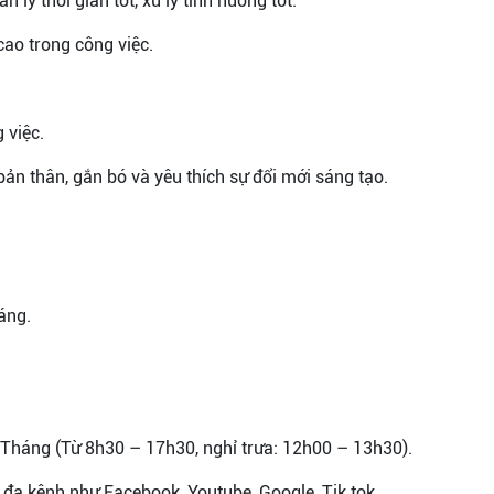
n lý thời gian tốt, xử lý tình huống tốt.
cao trong công việc.
 việc.
 bản thân, gắn bó và yêu thích sự đổi mới sáng tạo.
áng.
7/Tháng (Từ 8h30 – 17h30, nghỉ trưa: 12h00 – 13h30).
g đa kênh như Facebook, Youtube, Google, Tik tok,