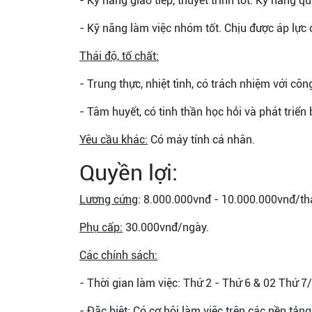
- Kỹ năng giao tiếp, thuyết trình tốt. Kỹ năng quả
- Kỹ năng làm việc nhóm tốt. Chịu được áp lực 
Thái độ, tố chất:
- Trung thực, nhiệt tình, có trách nhiệm với công
- Tâm huyết, có tinh thần học hỏi và phát triển
Yêu cầu khác:
Có máy tính cá nhân.
Quyền lợi:
Lương cứng
: 8.000.000vnđ - 10.000.000vnđ/th
Phụ cấp:
30.000vnđ/ngày.
Các chính sách:
- Thời gian làm việc: Thứ 2 - Thứ 6 & 02 Thứ 
- Đặc biệt: Có cơ hội làm việc trên các nền tản