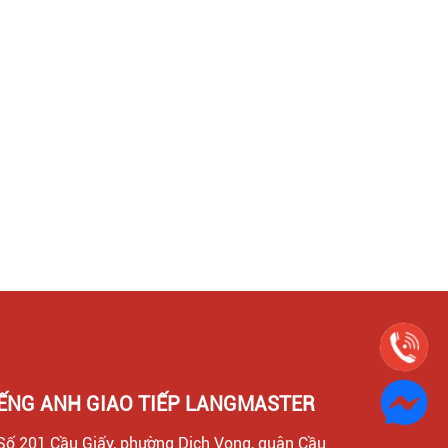
IẾNG ANH GIAO TIẾP LANGMASTER
Số 201 Cầu Giấy, phường Dịch Vọng, quận Cầu