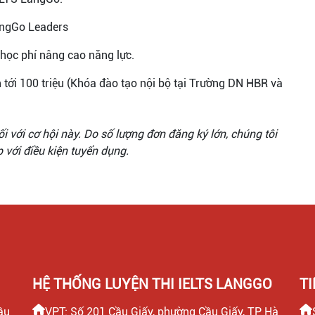
BingGo Leaders
 học phí nâng cao năng lực.
ên tới 100 triệu (Khóa đào tạo nội bộ tại Trường DN HBR và
 với cơ hội này. Do số lượng đơn đăng ký lớn, chúng tôi
p với điều kiện tuyển dụng.
HỆ THỐNG LUYỆN THI IELTS LANGGO
T
ầu
VPT: Số 201 Cầu Giấy, phường Cầu Giấy, TP Hà