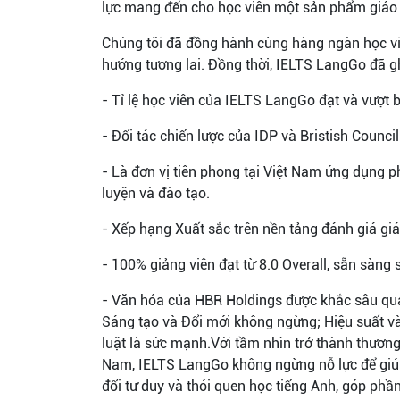
lực mang đến cho học viên một sản phẩm giáo d
Chúng tôi đã đồng hành cùng hàng ngàn học viê
hướng tương lai. Đồng thời, IELTS LangGo đã
- Tỉ lệ học viên của IELTS LangGo đạt và vượt 
- Đối tác chiến lược của IDP và Bristish Council
- Là đơn vị tiên phong tại Việt Nam ứng dụn
luyện và đào tạo.
- Xếp hạng Xuất sắc trên nền tảng đánh giá gi
- 100% giảng viên đạt từ 8.0 Overall, sẵn sàng 
- Văn hóa của HBR Holdings được khắc sâu qua 6
Sáng tạo và Đổi mới không ngừng; Hiệu suất và
luật là sức mạnh.Với tầm nhìn trở thành thương
Nam, IELTS LangGo không ngừng nỗ lực để giúp
đổi tư duy và thói quen học tiếng Anh, góp ph