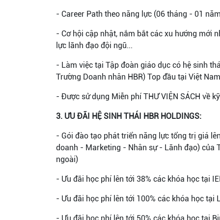
- Career Path theo năng lực (06 tháng - 01 năm
- Cơ hội cập nhật, nắm bắt các xu hướng mới n
lực lãnh đạo đội ngũ...
- Làm việc tại Tập đoàn giáo dục có hệ sinh t
Trường Doanh nhân HBR) Top đầu tại Việt Nam
- Được sử dụng Miễn phí THƯ VIỆN SÁCH về kỹ
3. ƯU ĐÃI HỆ SINH THÁI HBR HOLDINGS:
- Gói đào tạo phát triển năng lực tổng trị giá 
doanh - Marketing - Nhân sự - Lãnh đạo) của 
ngoài)
- Ưu đãi học phí lên tới 38% các khóa học tại 
- Ưu đãi học phí lên tới 100% các khóa học tại
- Ưu đãi học phí lên tới 50% các khóa học tại 