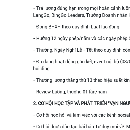
- Trả lương đúng hạn trong mọi hoàn cảnh luôn 
LangGo, BingGo Leaders, Trường Doanh nhân 
- Đóng BHXH theo quy định Luật lao động
- Hưởng 12 ngày phép/năm và các ngày phép b
- Thưởng, Ngày Nghỉ Lễ - Tết theo quy định công 
- Đa dạng hoạt động gắn kết, event nội bộ (08/0
building,...
- Thưởng lương tháng thứ 13 theo hiệu suất ki
- Review Lương, thưởng 01 lần/năm
2. CƠ HỘI HỌC TẬP VÀ PHÁT TRIỂN "VẠN NGƯ
- Cơ hội học hỏi và làm việc với các kênh social
- Cơ hội được đào tạo bài bản Tư duy mới về: Mar