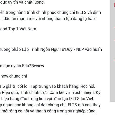
ục uy tín và chất lượng.
n trong hành trình chinh phục chứng chỉ IELTS và định
 ghi dấu ấn mạnh mẽ với những thành tựu đáng tự hào:
band Top 1 Việt Nam
g phương pháp Lập Trình Ngôn Ngữ Tư Duy - NLP vào huấn
áo dục uy tín Edu2Review.
show chứng chỉ
 giá trị cốt lõi: Tập trung vào khách hàng; Học hỏi,
 Hiệu quả; Tính chính trực; Cam kết và Trách nhiệm; Kỷ
 hiệu hàng đầu trong lĩnh vực đào tạo IELTS tại Việt
 người học không chỉ đạt chứng chỉ IELTS mà còn thay
ần mở rộng cơ hội và thành công trong sự nghiệp cũng