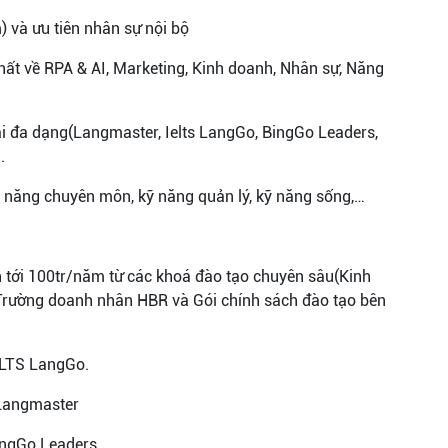
) và ưu tiên nhân sự nội bộ
hất về RPA & AI, Marketing, Kinh doanh, Nhân sự, Năng
hái đa dạng(Langmaster, Ielts LangGo, BingGo Leaders,
.
 năng chuyên môn, kỹ năng quản lý, kỹ năng sống,…
lên tới 100tr/năm từ các khoá đào tạo chuyên sâu(Kinh
Trường doanh nhân HBR và Gói chính sách đào tạo bên
IELTS LangGo.
 Langmaster
BingGo Leaders.