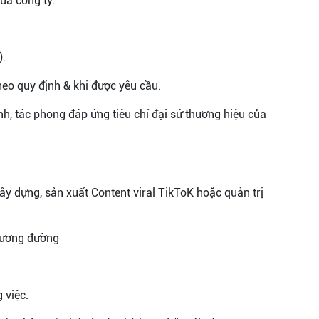
ủa công ty.
).
heo quy định & khi được yêu cầu.
h, tác phong đáp ứng tiêu chí đại sứ thương hiệu của
y dựng, sản xuất Content viral TikToK hoặc quản trị
 tương đường
 việc.