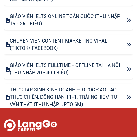
GIÁO VIÊN IELTS ONLINE TOÀN QUỐC (THU NHẬP
15 - 25 TRIỆU)
CHUYÊN VIÊN CONTENT MARKETING VIRAL
(TIKTOK/ FACEBOOK)
GIÁO VIÊN IELTS FULLTIME - OFFLINE TẠI HÀ NỘI
(THU NHẬP 20 - 40 TRIỆU)
THỰC TẬP SINH KINH DOANH — ĐƯỢC ĐÀO TẠO
THỰC CHIẾN, ĐỒNG HÀNH 1-1, TRẢI NGHIỆM TƯ
VẤN THẬT (THU NHẬP UPTO 6M)
CHUYÊN VIÊN CONTENT VIRAL (FANPAGE
FACEBOOK)