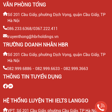
VĂN PHÒNG TỔNG
CTV CONTENT VIRAL TIKTOK
Số 201 Cầu Giấy, phường Dịch Vọng, quận Cầu Giấy, TP
Hà Nội
CHUYÊN VIÊN TƯ VẤN GIÁO DỤC (THU NHẬP UPTO
30 TRIỆU)
086.233.6368/0367.222.411
truyenthong@hbrholdings.vn
LEADER SALE/ TRƯỞNG NHÓM KINH DOANH/ TƯ
TRƯỜNG DOANH NHÂN HBR
VẤN TUYỂN SINH
Số 201 Cầu Giấy, phường Dịch Vọng, quận Cầu Giấy, TP
Hà Nội
CTV KIỂM TRA NĂNG LỰC TIẾNG ANH ĐẦU VÀO CHO
HỌC VIÊN
082.999.6886 - 082.999.6633 - 082.999.3663
THÔNG TIN TUYỂN DỤNG
HEADTEACHER MẢNG TIẾNG ANH TRẺ EM
HỆ THỐNG LUYỆN THI IELTS LANGGO
VPT: Số 201 Cầu Giấy, phường Cầu Giấy, TP Hà Nội