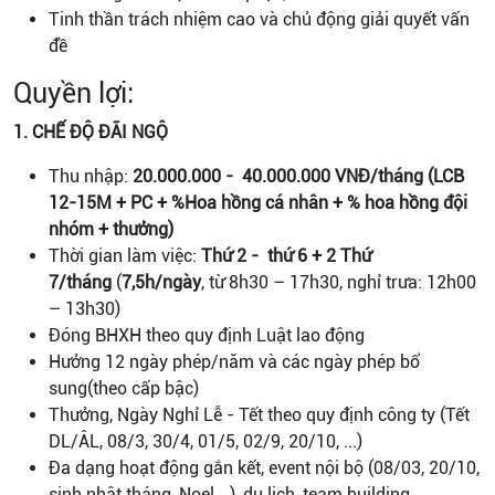
Tinh thần trách nhiệm cao và chủ động giải quyết vấn
đề
Quyền lợi:
1. CHẾ ĐỘ ĐÃI NGỘ
Thu nhập:
20.000.000 - 40.000.000 VNĐ/tháng (LCB
12-15M + PC + %Hoa hồng cá nhân + % hoa hồng đội
nhóm + thưởng)
Thời gian làm việc:
Thứ 2 - thứ 6 + 2 Thứ
7/tháng
(
7,5h/ngày
, từ 8h30 – 17h30, nghỉ trưa: 12h00
– 13h30)
Đóng BHXH theo quy định Luật lao động
Hưởng 12 ngày phép/năm và các ngày phép bổ
sung(theo cấp bậc)
Thưởng, Ngày Nghỉ Lễ - Tết theo quy định công ty (Tết
DL/ÂL, 08/3, 30/4, 01/5, 02/9, 20/10, ...)
Đa dạng hoạt động gắn kết, event nội bộ (08/03, 20/10,
sinh nhật tháng, Noel,…), du lịch, team building,...