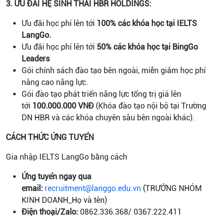
3. ƯU ĐÃI HỆ SINH THÁI HBR HOLDINGS:
Ưu đãi học phí lên tới
100% các khóa học tại IELTS
LangGo.
Ưu đãi học phí lên tới
50% các khóa học tại BingGo
Leaders
Gói chính sách đào tạo bên ngoài, miễn giảm học phí
nâng cao năng lực.
Gói đào tạo phát triển năng lực tổng trị giá lên
tới
100.000.000 VNĐ
(Khóa đào tạo nội bộ tại Trường
DN HBR và các khóa chuyên sâu bên ngoài khác).
CÁCH THỨC ỨNG TUYỂN
Gia nhập IELTS LangGo bằng cách
Ứng tuyển ngay qua
email:
recruitment@langgo.edu.vn
(TRƯỞNG NHÓM
KINH DOANH_Họ và tên)
Điện thoại/Zalo:
0862.336.368/ 0367.222.411