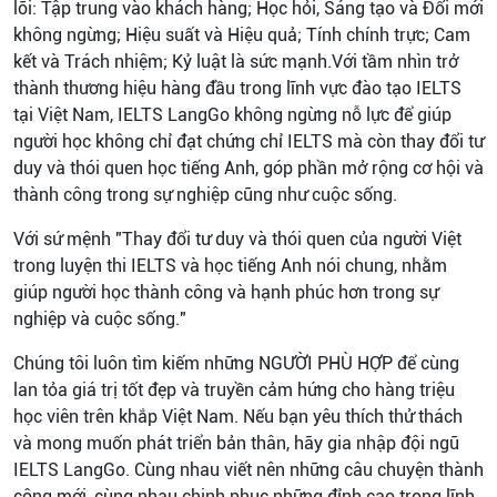
lõi: Tập trung vào khách hàng; Học hỏi, Sáng tạo và Đổi mới
không ngừng; Hiệu suất và Hiệu quả; Tính chính trực; Cam
kết và Trách nhiệm; Kỷ luật là sức mạnh.Với tầm nhìn trở
thành thương hiệu hàng đầu trong lĩnh vực đào tạo IELTS
tại Việt Nam, IELTS LangGo không ngừng nỗ lực để giúp
người học không chỉ đạt chứng chỉ IELTS mà còn thay đổi tư
duy và thói quen học tiếng Anh, góp phần mở rộng cơ hội và
thành công trong sự nghiệp cũng như cuộc sống.
Với sứ mệnh "Thay đổi tư duy và thói quen của người Việt
trong luyện thi IELTS và học tiếng Anh nói chung, nhằm
giúp người học thành công và hạnh phúc hơn trong sự
nghiệp và cuộc sống."
Chúng tôi luôn tìm kiếm những NGƯỜI PHÙ HỢP để cùng
lan tỏa giá trị tốt đẹp và truyền cảm hứng cho hàng triệu
học viên trên khắp Việt Nam. Nếu bạn yêu thích thử thách
và mong muốn phát triển bản thân, hãy gia nhập đội ngũ
IELTS LangGo. Cùng nhau viết nên những câu chuyện thành
công mới, cùng nhau chinh phục những đỉnh cao trong lĩnh