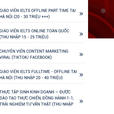
GIÁO VIÊN IELTS OFFLINE PART TIME TẠI
HÀ NỘI (20 - 30 TRIỆU +++)
GIÁO VIÊN IELTS ONLINE TOÀN QUỐC
(THU NHẬP 15 - 25 TRIỆU)
CHUYÊN VIÊN CONTENT MARKETING
VIRAL (TIKTOK/ FACEBOOK)
GIÁO VIÊN IELTS FULLTIME - OFFLINE TẠI
HÀ NỘI (THU NHẬP 20 - 40 TRIỆU)
THỰC TẬP SINH KINH DOANH — ĐƯỢC
ĐÀO TẠO THỰC CHIẾN, ĐỒNG HÀNH 1-1,
TRẢI NGHIỆM TƯ VẤN THẬT (THU NHẬP
UPTO 6M)