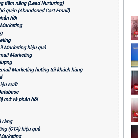
g tiềm năng (Lead Nurturing)
 bỏ quên (Abandoned Cart Email)
phản hồi
 Marketing
ng
eting
il Marketing hiệu quả
Email Marketing
 lượng
Email Marketing hướng tới khách hàng
ể
iệu suất
Database
 lệ mở và phản hồi
õ ràng
động (CTA) hiệu quả
 Marketing