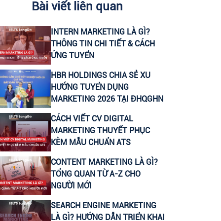
Bài viết liên quan
CHUYÊN VIÊN CONTENT VIRAL (FANPAGE
INTERN MARKETING LÀ GÌ?
FACEBOOK)
THÔNG TIN CHI TIẾT & CÁCH
ỨNG TUYỂN
CTV CONTENT VIRAL TIKTOK
HBR HOLDINGS CHIA SẺ XU
HƯỚNG TUYỂN DỤNG
CHUYÊN VIÊN TƯ VẤN GIÁO DỤC (THU
MARKETING 2026 TẠI ĐHQGHN
NHẬP UPTO 30 TRIỆU)
CÁCH VIẾT CV DIGITAL
LEADER SALE/ TRƯỞNG NHÓM KINH
MARKETING THUYẾT PHỤC
DOANH/ TƯ VẤN TUYỂN SINH
KÈM MẪU CHUẨN ATS
CONTENT MARKETING LÀ GÌ?
CTV KIỂM TRA NĂNG LỰC TIẾNG ANH ĐẦU
TỔNG QUAN TỪ A-Z CHO
VÀO CHO HỌC VIÊN
NGƯỜI MỚI
SEARCH ENGINE MARKETING
HEADTEACHER MẢNG TIẾNG ANH TRẺ EM
LÀ GÌ? HƯỚNG DẪN TRIỂN KHAI