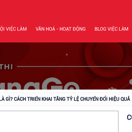
ỘI VIỆC LÀM
VĂN HOÁ - HOẠT ĐỘNG
BLOG VIỆC LÀM
À GÌ? CÁCH TRIỂN KHAI TĂNG TỶ LỆ CHUYỂN ĐỔI HIỆU QUẢ
C