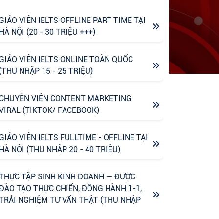
GIÁO VIÊN IELTS OFFLINE PART TIME TẠI
HÀ NỘI (20 - 30 TRIỆU +++)
GIÁO VIÊN IELTS ONLINE TOÀN QUỐC
(THU NHẬP 15 - 25 TRIỆU)
CHUYÊN VIÊN CONTENT MARKETING
VIRAL (TIKTOK/ FACEBOOK)
GIÁO VIÊN IELTS FULLTIME - OFFLINE TẠI
HÀ NỘI (THU NHẬP 20 - 40 TRIỆU)
THỰC TẬP SINH KINH DOANH — ĐƯỢC
ĐÀO TẠO THỰC CHIẾN, ĐỒNG HÀNH 1-1,
TRẢI NGHIỆM TƯ VẤN THẬT (THU NHẬP
UPTO 6M)