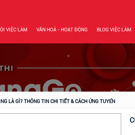
ỘI VIỆC LÀM
VĂN HOÁ - HOẠT ĐỘNG
BLOG VIỆC LÀM
NG LÀ GÌ? THÔNG TIN CHI TIẾT & CÁCH ỨNG TUYỂN
C