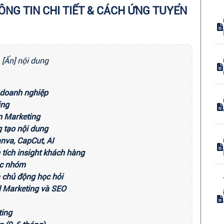
ÔNG TIN CHI TIẾT & CÁCH ỨNG TUYỂN
[Ẩn] nội dung
g doanh nghiệp
ing
n Marketing
g tạo nội dung
nva, CapCut, AI
 tích insight khách hàng
iệc nhóm
à chủ động học hỏi
al Marketing và SEO
ting