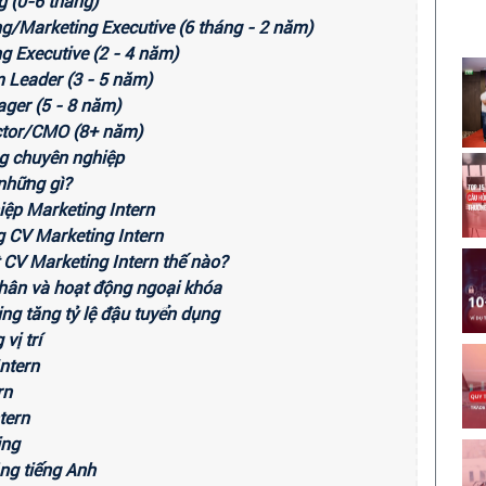
g (0-6 tháng)
ng/Marketing Executive (6 tháng - 2 năm)
ng Executive (2 - 4 năm)
m Leader (3 - 5 năm)
ager (5 - 8 năm)
ector/CMO (8+ năm)
ng chuyên nghiệp
 những gì?
iệp Marketing Intern
g CV Marketing Intern
t CV Marketing Intern thế nào?
nhân và hoạt động ngoại khóa
ing tăng tỷ lệ đậu tuyển dụng
vị trí
ntern
rn
tern
ing
ng tiếng Anh