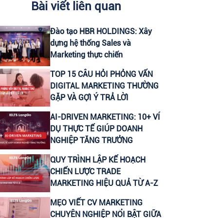
Bài viết liên quan
CHUYÊN VIÊN CONTENT VIRAL (FANPAGE
Đào tạo HBR HOLDINGS: Xây
FACEBOOK)
dựng hệ thống Sales và
Marketing thực chiến
CTV CONTENT VIRAL TIKTOK
TOP 15 CÂU HỎI PHỎNG VẤN
DIGITAL MARKETING THƯỜNG
CHUYÊN VIÊN TƯ VẤN GIÁO DỤC (THU
GẶP VÀ GỢI Ý TRẢ LỜI
NHẬP UPTO 30 TRIỆU)
AI-DRIVEN MARKETING: 10+ VÍ
LEADER SALE/ TRƯỞNG NHÓM KINH
DỤ THỰC TẾ GIÚP DOANH
DOANH/ TƯ VẤN TUYỂN SINH
NGHIỆP TĂNG TRƯỞNG
QUY TRÌNH LẬP KẾ HOẠCH
CTV KIỂM TRA NĂNG LỰC TIẾNG ANH ĐẦU
CHIẾN LƯỢC TRADE
VÀO CHO HỌC VIÊN
MARKETING HIỆU QUẢ TỪ A-Z
MẸO VIẾT CV MARKETING
HEADTEACHER MẢNG TIẾNG ANH TRẺ EM
CHUYÊN NGHIỆP NỔI BẬT GIỮA