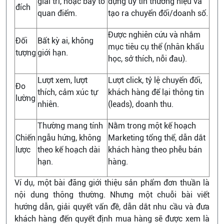
giải trí, hoặc bày tỏ
dựng uy tín thương hiệu và
đích
quan điểm.
tạo ra chuyển đổi/doanh số.
Được nghiên cứu và nhắm
Đối
Bất kỳ ai, không
mục tiêu cụ thể (nhân khẩu
tượng
giới hạn.
học, sở thích, nỗi đau).
Lượt xem, lượt
Lượt click, tỷ lệ chuyển đổi,
Đo
thích, cảm xúc tự
khách hàng để lại thông tin
lường
nhiên.
(leads), doanh thu.
Thường mang tính
Nằm trong một kế hoạch
Chiến
ngẫu hứng, không
Marketing tổng thể, dẫn dắt
lược
theo kế hoạch dài
khách hàng theo phễu bán
hạn.
hàng.
Ví dụ, một bài đăng giới thiệu sản phẩm đơn thuần là
nội dung thông thường. Nhưng một chuỗi bài viết
hướng dẫn, giải quyết vấn đề, dẫn dắt nhu cầu và đưa
khách hàng đến quyết định mua hàng sẽ được xem là