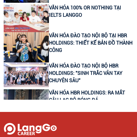
VĂN HÓA 100% OR NOTHING TẠI
CHUYÊN VIÊN TƯ VẤN GIÁO DỤC (THU NHẬP UPTO
IELTS LANGGO
30 TRIỆU)
LEADER SALE/ TRƯỞNG NHÓM KINH DOANH/ TƯ
VĂN HÓA ĐÀO TẠO NỘI BỘ TẠI HBR
VẤN TUYỂN SINH
HOLDINGS: THIẾT KẾ BẢN ĐỒ THÀNH
CÔNG
CTV KIỂM TRA NĂNG LỰC TIẾNG ANH ĐẦU VÀO CHO
HỌC VIÊN
VĂN HÓA ĐÀO TẠO NỘI BỘ HBR
HOLDINGS: "SINH TRẮC VÂN TAY
CHUYÊN SÂU"
HEADTEACHER MẢNG TIẾNG ANH TRẺ EM
VĂN HÓA HBR HOLDINGS: RA MẮT
CÂU LẠC BỘ BÓNG ĐÁ
VĂN HÓA ĐÀO TẠO NỘI BỘ HBR
HOLDINGS: TUYỂN DỤNG 360 ĐỘ