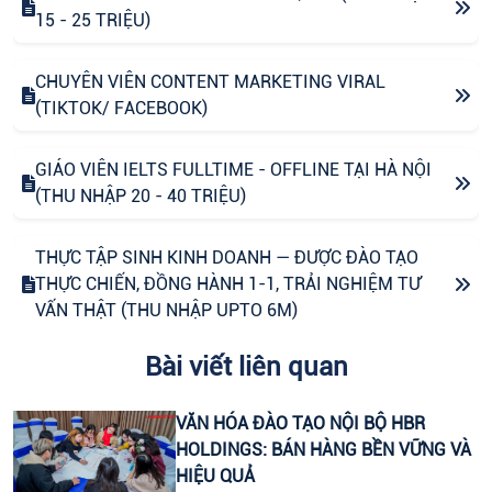
15 - 25 TRIỆU)
CHUYÊN VIÊN CONTENT MARKETING VIRAL
(TIKTOK/ FACEBOOK)
GIÁO VIÊN IELTS FULLTIME - OFFLINE TẠI HÀ NỘI
(THU NHẬP 20 - 40 TRIỆU)
THỰC TẬP SINH KINH DOANH — ĐƯỢC ĐÀO TẠO
THỰC CHIẾN, ĐỒNG HÀNH 1-1, TRẢI NGHIỆM TƯ
VẤN THẬT (THU NHẬP UPTO 6M)
Bài viết liên quan
CHUYÊN VIÊN CONTENT VIRAL (FANPAGE
FACEBOOK)
VĂN HÓA ĐÀO TẠO NỘI BỘ HBR
HOLDINGS: BÁN HÀNG BỀN VỮNG VÀ
CTV CONTENT VIRAL TIKTOK
HIỆU QUẢ