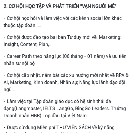
2. CƠ HỘI HỌC TẬP VÀ PHÁT TRIỂN "VẠN NGƯỜI MÊ"
- Cơ hội học hỏi và làm việc với các kênh social lớn khác
thuộc tập đoàn.....
- Cơ hội được đào tạo bài bản Tư duy mới về: Marketing:
Insight, Content, Plan,...
- Career Path theo năng lực (06 tháng - 01 năm) và ưu tiên
nhân sự nội bộ
- Cơ hội cập nhật, nắm bắt các xu hướng mới nhất về RPA &
AI, Marketing, Kinh doanh, Nhân sự, Năng lực lãnh đạo đội
ngũ...
- Làm việc tại Tập đoàn giáo dục có hệ sinh thái đa
dạng(Langmaster, IELTS LangGo, BingGo Leaders, Trường
Doanh nhân HBR) Top đầu tại Việt Nam.
- Được sử dụng Miễn phí THƯ VIỆN SÁCH về kỹ năng