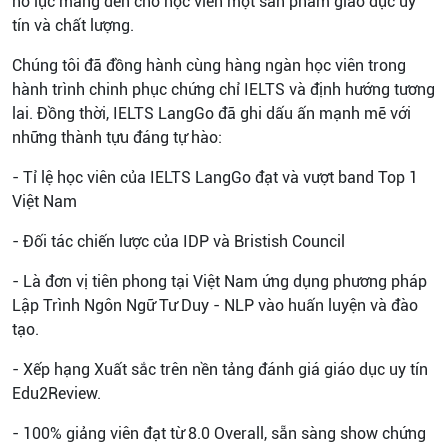
nỗ lực mang đến cho học viên một sản phẩm giáo dục uy
tín và chất lượng.
Chúng tôi đã đồng hành cùng hàng ngàn học viên trong
hành trình chinh phục chứng chỉ IELTS và định hướng tương
lai. Đồng thời, IELTS LangGo đã ghi dấu ấn mạnh mẽ với
những thành tựu đáng tự hào:
- Tỉ lệ học viên của IELTS LangGo đạt và vượt band Top 1
Việt Nam
- Đối tác chiến lược của IDP và Bristish Council
- Là đơn vị tiên phong tại Việt Nam ứng dụng phương pháp
Lập Trình Ngôn Ngữ Tư Duy - NLP vào huấn luyện và đào
tạo.
- Xếp hạng Xuất sắc trên nền tảng đánh giá giáo dục uy tín
Edu2Review.
- 100% giảng viên đạt từ 8.0 Overall, sẵn sàng show chứng