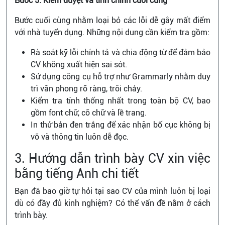
Bước 5: Kiểm duyệt và tinh chỉnh cuối cùng
Bước cuối cùng nhằm loại bỏ các lỗi dễ gây mất điểm
với nhà tuyển dụng. Những nội dung cần kiểm tra gồm:
Rà soát kỹ lỗi chính tả và chia động từ để đảm bảo
CV không xuất hiện sai sót.
Sử dụng công cụ hỗ trợ như Grammarly nhằm duy
trì văn phong rõ ràng, trôi chảy.
Kiểm tra tính thống nhất trong toàn bộ CV, bao
gồm font chữ, cỡ chữ và lề trang.
In thử bản đen trắng để xác nhận bố cục không bị
vỡ và thông tin luôn dễ đọc.
3. Hướng dẫn trình bày CV xin việc
bằng tiếng Anh chi tiết
Bạn đã bao giờ tự hỏi tại sao CV của mình luôn bị loại
dù có đầy đủ kinh nghiệm? Có thể vấn đề nằm ở cách
trình bày.