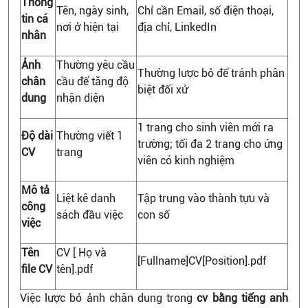
Thông
Tên, ngày sinh,
Chỉ cần Email, số điện thoại,
tin cá
nơi ở hiện tại
địa chỉ, LinkedIn
nhân
Ảnh
Thường yêu cầu
Thường lược bỏ để tránh phân
chân
cầu để tăng độ
biệt đối xử
dung
nhận diện
1 trang cho sinh viên mới ra
Độ dài
Thường viết 1
trường; tối đa 2 trang cho ứng
CV
trang
viên có kinh nghiệm
Mô tả
Liệt kê danh
Tập trung vào thành tựu và
công
sách đầu việc
con số
việc
Tên
CV [ Họ và
[Fullname]CV[Position].pdf
file CV
tên].pdf
Việc lược bỏ ảnh chân dung trong
cv bằng tiếng anh