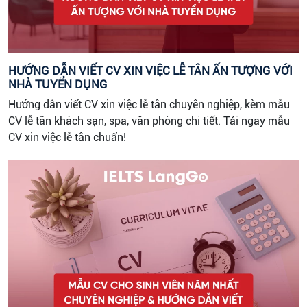
HƯỚNG DẪN VIẾT CV XIN VIỆC LỄ TÂN ẤN TƯỢNG VỚI
NHÀ TUYỂN DỤNG
Hướng dẫn viết CV xin việc lễ tân chuyên nghiệp, kèm mẫu
CV lễ tân khách sạn, spa, văn phòng chi tiết. Tải ngay mẫu
CV xin việc lễ tân chuẩn!