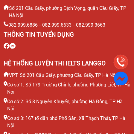
Số 201 Cầu Giấy, phường Dịch Vọng, quận Cầu Giấy, TP
Hà Nội
CTV KIỂM TRA NĂNG LỰC TIẾNG ANH ĐẦU VÀO CHO
HỌC VIÊN
082.999.6886 - 082.999.6633 - 082.999.3663
THÔNG TIN TUYỂN DỤNG
HEADTEACHER MẢNG TIẾNG ANH TRẺ EM
HỆ THỐNG LUYỆN THI IELTS LANGGO
VPT: Số 201 Cầu Giấy, phường Cầu Giấy, TP Hà Nội
Cơ sở 1: Số 179 Trường Chinh, phường Phương Liệt, TP Hà
Nội
Cơ sở 2: Số 8 Nguyễn Khuyến, phường Hà Đông, TP Hà
Nội
Cơ sở 3: 167 tổ dân phố Phố Săn, Xã Thạch Thất, TP Hà
Nội