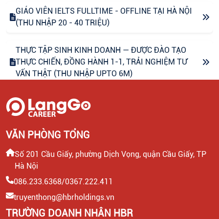
GIÁO VIÊN IELTS FULLTIME - OFFLINE TẠI HÀ NỘI
(THU NHẬP 20 - 40 TRIỆU)
THỰC TẬP SINH KINH DOANH — ĐƯỢC ĐÀO TẠO
THỰC CHIẾN, ĐỒNG HÀNH 1-1, TRẢI NGHIỆM TƯ
VẤN THẬT (THU NHẬP UPTO 6M)
CHUYÊN VIÊN CONTENT VIRAL (FANPAGE
FACEBOOK)
VĂN PHÒNG TỔNG
CTV CONTENT VIRAL TIKTOK
Số 201 Cầu Giấy, phường Dịch Vọng, quận Cầu Giấy, TP
Hà Nội
CHUYÊN VIÊN TƯ VẤN GIÁO DỤC (THU NHẬP UPTO
30 TRIỆU)
086.233.6368/0367.222.411
truyenthong@hbrholdings.vn
LEADER SALE/ TRƯỞNG NHÓM KINH DOANH/ TƯ
TRƯỜNG DOANH NHÂN HBR
VẤN TUYỂN SINH