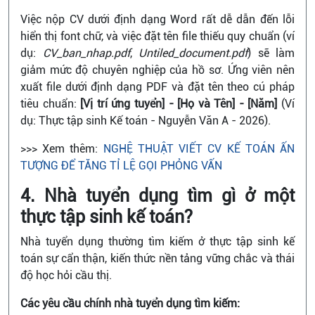
Việc nộp CV dưới định dạng Word rất dễ dẫn đến lỗi
hiển thị font chữ, và việc đặt tên file thiếu quy chuẩn (ví
dụ:
CV_ban_nhap.pdf
,
Untiled_document.pdf
) sẽ làm
giảm mức độ chuyên nghiệp của hồ sơ. Ứng viên nên
xuất file dưới định dạng PDF và đặt tên theo cú pháp
tiêu chuẩn:
[Vị trí ứng tuyển] - [Họ và Tên] - [Năm]
(Ví
dụ: Thực tập sinh Kế toán - Nguyễn Văn A - 2026).
>>> Xem thêm:
NGHỆ THUẬT VIẾT CV KẾ TOÁN ẤN
TƯỢNG ĐỂ TĂNG TỈ LỆ GỌI PHỎNG VẤN
4. Nhà tuyển dụng tìm gì ở một
thực tập sinh kế toán?
Nhà tuyển dụng thường tìm kiếm ở thực tập sinh kế
toán sự cẩn thận, kiến thức nền tảng vững chắc và thái
độ học hỏi cầu thị.
Các yêu cầu chính nhà tuyển dụng tìm kiếm: