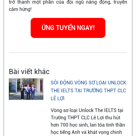
trở thành một phần của đội ngũ năng động, truyền
cảm hứng!
ỨNG TUYỂN NGAY!
Bài viết khác
SÔI ĐỘNG VÒNG SƠ LOẠI UNLOCK
THE IELTS TẠI TRƯỜNG THPT CLC
LÊ LỢI
Vòng sơ loại Unlock The IELTS tại
Trường THPT CLC Lê Lợi thu hút
hơn 700 học sinh, lan tỏa tinh thần
học tiếng Anh và khát vọng chinh