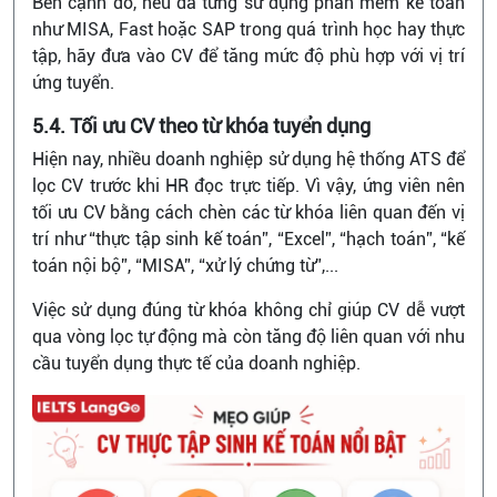
Bên cạnh đó, nếu đã từng sử dụng phần mềm kế toán
như MISA, Fast hoặc SAP trong quá trình học hay thực
tập, hãy đưa vào CV để tăng mức độ phù hợp với vị trí
ứng tuyển.
5.4. Tối ưu CV theo từ khóa tuyển dụng
Hiện nay, nhiều doanh nghiệp sử dụng hệ thống ATS để
lọc CV trước khi HR đọc trực tiếp. Vì vậy, ứng viên nên
tối ưu CV bằng cách chèn các từ khóa liên quan đến vị
trí như “thực tập sinh kế toán”, “Excel”, “hạch toán”, “kế
toán nội bộ”, “MISA”, “xử lý chứng từ”,...
Việc sử dụng đúng từ khóa không chỉ giúp CV dễ vượt
qua vòng lọc tự động mà còn tăng độ liên quan với nhu
cầu tuyển dụng thực tế của doanh nghiệp.