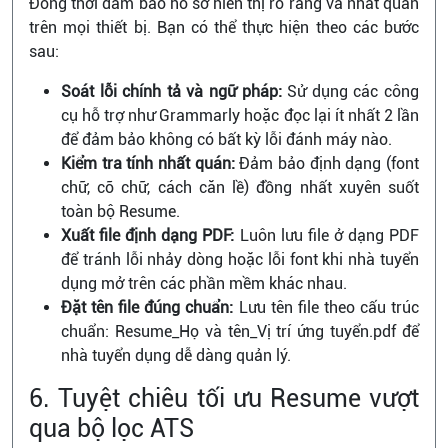
Đồng thời đảm bảo hồ sơ hiển thị rõ ràng và nhất quán
trên mọi thiết bị. Bạn có thể thực hiện theo các bước
sau:
Soát lỗi chính tả và ngữ pháp:
Sử dụng các công
cụ hỗ trợ như Grammarly hoặc đọc lại ít nhất 2 lần
để đảm bảo không có bất kỳ lỗi đánh máy nào.
Kiểm tra tính nhất quán:
Đảm bảo định dạng (font
chữ, cỡ chữ, cách căn lề) đồng nhất xuyên suốt
toàn bộ Resume.
Xuất file định dạng PDF:
Luôn lưu file ở dạng PDF
để tránh lỗi nhảy dòng hoặc lỗi font khi nhà tuyển
dụng mở trên các phần mềm khác nhau.
Đặt tên file đúng chuẩn:
Lưu tên file theo cấu trúc
chuẩn: Resume_Họ và tên_Vị trí ứng tuyển.pdf để
nhà tuyển dụng dễ dàng quản lý.
6. Tuyệt chiêu tối ưu Resume vượt
qua bộ lọc ATS