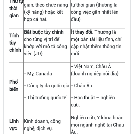
Thứ tự
gian, theo chức năng
tự thời gian (thường là
thời
(kỹ năng) hoặc kết
công việc gần nhất lên
gian
hợp cả hai.
đầu).
Bắt buộc tùy chỉnh
Ít thay đổi.
Thường là
Tính
cho từng vị trí để
một bản tài liệu tĩnh, chỉ
tùy
khớp với mô tả công
cập nhật thêm thông tin
chỉnh
việc (JD).
mới.
- Việt Nam, Châu Á
- Mỹ, Canada
(doanh nghiệp nội địa).
Phổ
- Công ty đa quốc gia
- Châu Âu
biến
- Thị trường quốc tế
- Học thuật – nghiên
cứu.
Nghiên cứu, Y khoa hoặc
Lĩnh
Kinh doanh, công
mọi ngành nghề tại Châu
vực
nghệ, dịch vụ.
Âu.