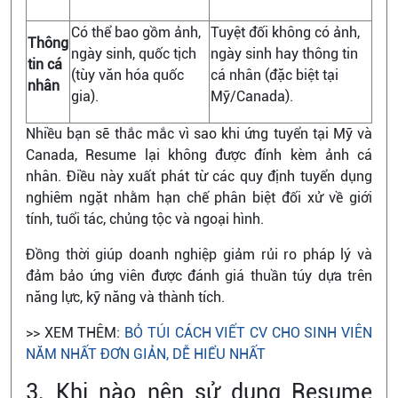
Có thể bao gồm ảnh,
Tuyệt đối không có ảnh,
Thông
ngày sinh, quốc tịch
ngày sinh hay thông tin
tin cá
(tùy văn hóa quốc
cá nhân (đặc biệt tại
nhân
gia).
Mỹ/Canada).
Nhiều bạn sẽ thắc mắc vì sao khi ứng tuyển tại Mỹ và
Canada, Resume lại không được đính kèm ảnh cá
nhân. Điều này xuất phát từ các quy định tuyển dụng
nghiêm ngặt nhằm hạn chế phân biệt đối xử về giới
tính, tuổi tác, chủng tộc và ngoại hình.
Đồng thời giúp doanh nghiệp giảm rủi ro pháp lý và
đảm bảo ứng viên được đánh giá thuần túy dựa trên
năng lực, kỹ năng và thành tích.
>> XEM THÊM:
BỎ TÚI CÁCH VIẾT CV CHO SINH VIÊN
NĂM NHẤT ĐƠN GIẢN, DỄ HIỂU NHẤT
3. Khi nào nên sử dụng Resume