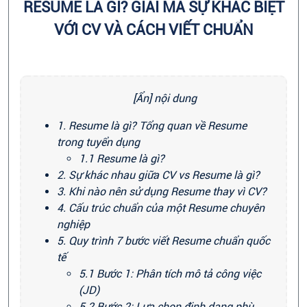
RESUME LÀ GÌ? GIẢI MÃ SỰ KHÁC BIỆT
VỚI CV VÀ CÁCH VIẾT CHUẨN
[Ẩn] nội dung
1. Resume là gì? Tổng quan về Resume
trong tuyển dụng
1.1 Resume là gì?
2. Sự khác nhau giữa CV vs Resume là gì?
3. Khi nào nên sử dụng Resume thay vì CV?
4. Cấu trúc chuẩn của một Resume chuyên
nghiệp
5. Quy trình 7 bước viết Resume chuẩn quốc
tế
5.1 Bước 1: Phân tích mô tả công việc
(JD)
5.2 Bước 2: Lựa chọn định dạng phù