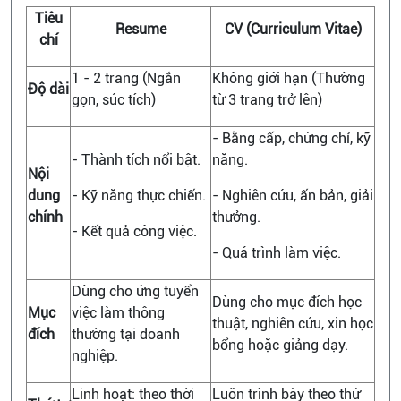
Tiêu
Resume
CV (Curriculum Vitae)
chí
1 - 2 trang (Ngắn
Không giới hạn (Thường
Độ dài
gọn, súc tích)
từ 3 trang trở lên)
- Bằng cấp, chứng chỉ, kỹ
- Thành tích nổi bật.
năng.
Nội
dung
- Kỹ năng thực chiến.
- Nghiên cứu, ấn bản, giải
chính
thưởng.
- Kết quả công việc.
- Quá trình làm việc.
Dùng cho ứng tuyển
Dùng cho mục đích học
Mục
việc làm thông
thuật, nghiên cứu, xin học
đích
thường tại doanh
bổng hoặc giảng dạy.
nghiệp.
Linh hoạt: theo thời
Luôn trình bày theo thứ