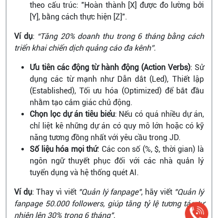
theo cấu trúc: "Hoàn thành [X] được đo lường bởi
[Y], bằng cách thực hiện [Z]".
Ví dụ
:
“Tăng 20% doanh thu trong 6 tháng bằng cách
triển khai chiến dịch quảng cáo đa kênh”.
Ưu tiên các động từ hành động (Action Verbs)
: Sử
dụng các từ mạnh như Dẫn dắt (Led), Thiết lập
(Established), Tối ưu hóa (Optimized) để bắt đầu
nhằm tạo cảm giác chủ động.
Chọn lọc dự án tiêu biểu
: Nếu có quá nhiều dự án,
chỉ liệt kê những dự án có quy mô lớn hoặc có kỹ
năng tương đồng nhất với yêu cầu trong JD.
Số liệu hóa mọi thứ
: Các con số (%, $, thời gian) là
ngôn ngữ thuyết phục đối với các nhà quản lý
tuyển dụng và hệ thống quét AI.
Ví dụ
: Thay vì viết
"Quản lý fanpage"
, hãy viết
"Quản lý
fanpage 50.000 followers, giúp tăng tỷ lệ tương tác tự
nhiên lên 30% trong 6 tháng".