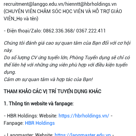
recruitment@langgo.edu.vn/
hienntt@hbrholdings.vn
(CHUYÊN VIÊN CHĂM SÓC HỌC VIÊN VÀ HỖ TRỢ GIÁO
VIÊN_Họ và tên)
- Điện thoại/Zalo: 0862.336.368/ 0367.222.411
Chúng tôi đánh giá cao sự quan tâm của Bạn đối với cơ hội
này.
Do số lượng CV ứng tuyển lớn, Phòng Tuyển dụng sẽ chỉ có
thể liên hệ với những ứng viên phù hợp với điều kiện tuyển
dụng.
Cảm ơn sự quan tâm và hợp tác của Bạn!
THAM KHẢO CÁC VỊ TRÍ TUYỂN DỤNG KHÁC
1. Thông tin website và fanpage:
- HBR Holdings: Website:
https://hbrholdings.vn/
-
Fanpage:
HBR Holdings
- Langmaster: Website:
https://langmaster.edu.vn
-