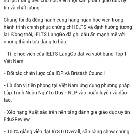
nỗ lực mang đến cho học viên một sản phẩm giáo dục uy
tín và chất lượng.
Chúng tôi đã đồng hành cùng hàng ngàn học viên trong
hành trình chinh phục chứng chỉ IELTS và định hướng tương
lai. Đồng thời, IELTS LangGo đã ghi dấu ấn mạnh mẽ với
những thành tựu đáng tự hào:
- Tỉ lệ học viên của IELTS LangGo đạt và vượt band Top 1
Việt Nam
- Đối tác chiến lược của IDP và Bristish Council
- Là đơn vị tiên phong tại Việt Nam ứng dụng phương pháp
Lập Trình Ngôn Ngữ Tư Duy - NLP vào huấn luyện và đào
tạo.
- Xếp hạng Xuất sắc trên nền tảng đánh giá giáo dục uy tín
Edu2Review.
- 100% giảng viên đạt từ 8.0 Overall, sẵn sàng show chứng