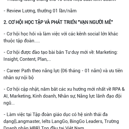
- Review Lương, thưởng 01 lần/năm
2. CƠ HỘI HỌC TẬP VÀ PHÁT TRIỂN "VẠN NGƯỜI MÊ"
- Cơ hội học hỏi và làm việc với các kênh social lớn khác
thuộc tập đoàn.....
- Cơ hội được đào tạo bài bản Tư duy mới về: Marketing:
Insight, Content, Plan,...
- Career Path theo năng lực (06 tháng - 01 năm) và ưu tiên
nhân sự nội bộ
- Cơ hội cập nhật, nắm bắt các xu hướng mới nhất về RPA &
AI, Marketing, Kinh doanh, Nhân sự, Năng lực lãnh đạo đội
ngũ...
- Làm việc tại Tập đoàn giáo dục có hệ sinh thái đa
dạng(Langmaster, Ielts LangGo, BingGo Leaders, Trường
Doanh nhân HBR) Top đầu tại Việt Nam.