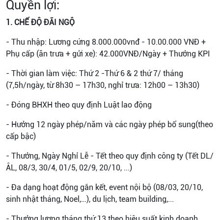
Quyền lợi:
1. CHẾ ĐỘ ĐÃI NGỘ
- Thu nhập: Lương cứng 8.000.000vnđ - 10.00.000 VNĐ +
Phụ cấp (ăn trưa + gửi xe): 42.000VNĐ/Ngày + Thưởng KPI
- Thời gian làm việc: Thứ 2 -Thứ 6 & 2 thứ 7/ tháng
(7,5h/ngày, từ 8h30 – 17h30, nghỉ trưa: 12h00 – 13h30)
- Đóng BHXH theo quy định Luật lao động
- Hưởng 12 ngày phép/năm và các ngày phép bổ sung(theo
cấp bậc)
- Thưởng, Ngày Nghỉ Lễ - Tết theo quy định công ty (Tết DL/
ÂL, 08/3, 30/4, 01/5, 02/9, 20/10, ...)
- Đa dạng hoạt động gắn kết, event nội bộ (08/03, 20/10,
sinh nhật tháng, Noel,…), du lịch, team building,...
- Thưởng lương tháng thứ 13 theo hiệu suất kinh doanh