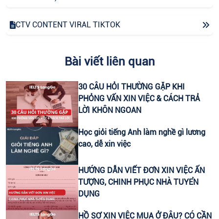
CTV CONTENT VIRAL TIKTOK
CHUYÊN VIÊN TƯ VẤN GIÁO DỤC (THU NHẬP UPTO
Bài viết liên quan
30 TRIỆU)
30 CÂU HỎI THƯỜNG GẶP KHI
LEADER SALE/ TRƯỞNG NHÓM KINH DOANH/ TƯ
PHỎNG VẤN XIN VIỆC & CÁCH TRẢ
VẤN TUYỂN SINH
LỜI KHÔN NGOAN
CTV KIỂM TRA NĂNG LỰC TIẾNG ANH ĐẦU VÀO CHO
Học giỏi tiếng Anh làm nghề gì lương
HỌC VIÊN
cao, dễ xin việc
HEADTEACHER MẢNG TIẾNG ANH TRẺ EM
HƯỚNG DẪN VIẾT ĐƠN XIN VIỆC ẤN
TƯỢNG, CHINH PHỤC NHÀ TUYỂN
DỤNG
HỒ SƠ XIN VIỆC MUA Ở ĐÂU? CÓ CẦN