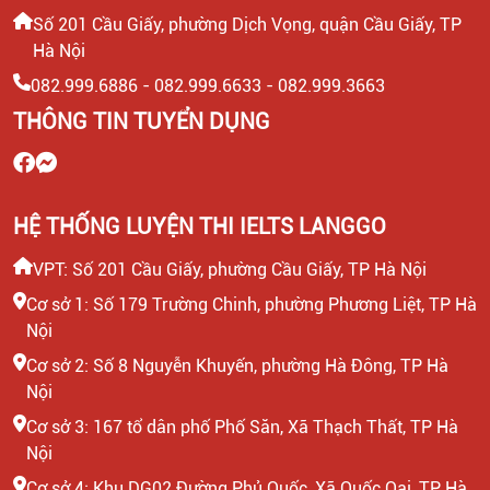
17 TÌNH HUỐNG TIẾNG ANH PHỎNG
Số 201 Cầu Giấy, phường Dịch Vọng, quận Cầu Giấy, TP
VẤN XIN VIỆC LÀM KHÔNG BỊ “OUT”
Hà Nội
SỚM
082.999.6886 - 082.999.6633 - 082.999.3663
CÁCH VIẾT MAIL XIN VIỆC GÂY ẤN
THÔNG TIN TUYỂN DỤNG
TƯỢNG VỚI NHÀ TUYỂN DỤNG
HỆ THỐNG LUYỆN THI IELTS LANGGO
VPT: Số 201 Cầu Giấy, phường Cầu Giấy, TP Hà Nội
Cơ sở 1: Số 179 Trường Chinh, phường Phương Liệt, TP Hà
Nội
Cơ sở 2: Số 8 Nguyễn Khuyến, phường Hà Đông, TP Hà
Nội
Cơ sở 3: 167 tổ dân phố Phố Săn, Xã Thạch Thất, TP Hà
Nội
Cơ sở 4: Khu DG02 Đường Phủ Quốc, Xã Quốc Oai, TP Hà