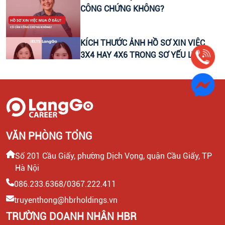
CÔNG CHỨNG KHÔNG?
KÍCH THƯỚC ẢNH HỒ SƠ XIN VIỆC
3X4 HAY 4X6 TRONG SƠ YẾU LÝ
LỊCH?
BỘ HỒ SƠ XIN VIỆC GỒM NHỮNG
GIẤY TỜ GÌ? TÌM HIỂU BỘ HỒ SƠ ĐẦY
ĐỦ
VĂN PHÒNG TỔNG
TRỌN BỘ CÂU HỎI PHỎNG VẤN XIN
VIỆC BẰNG TIẾNG ANH VÀ GỢI Ý TRẢ
Số 201 Cầu Giấy, phường Dịch Vọng, quận Cầu Giấy, TP
LỜI
Hà Nội
CÁCH VIẾT THƯ ỨNG TUYỂN ẤN
086.233.6368/0367.222.411
TƯỢNG: TỰ TIN XIN VIỆC DỄ DÀNG
truyenthong@hbrholdings.vn
TRƯỜNG DOANH NHÂN HBR