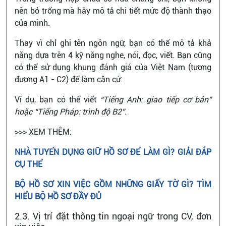
nên bỏ trống mà hãy mô tả chi tiết mức độ thành thạo
của mình.
Thay vì chỉ ghi tên ngôn ngữ, bạn có thể mô tả khả
năng dựa trên 4 kỹ năng nghe, nói, đọc, viết. Bạn cũng
có thể sử dụng khung đánh giá của Việt Nam (tương
đương A1 - C2) để làm căn cứ.
Ví dụ, bạn có thể viết
“Tiếng Anh: giao tiếp cơ bản”
hoặc “Tiếng Pháp: trình độ B2”.
>>> XEM THÊM:
NHÀ TUYỂN DỤNG GIỮ HỒ SƠ ĐỂ LÀM GÌ? GIẢI ĐÁP
CỤ THỂ
BỘ HỒ SƠ XIN VIỆC GỒM NHỮNG GIẤY TỜ GÌ? TÌM
HIỂU BỘ HỒ SƠ ĐẦY ĐỦ
2.3. Vị trí đặt thông tin ngoại ngữ trong CV, đơn