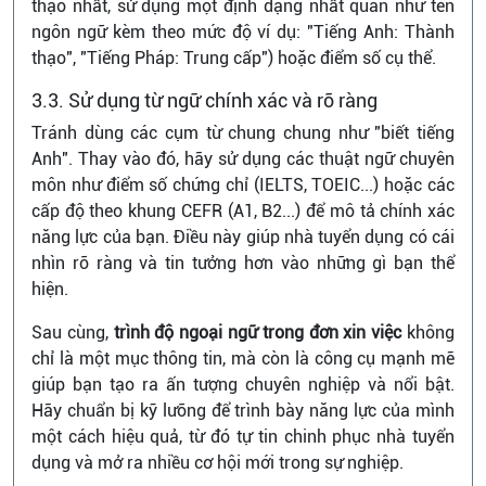
thạo nhất, sử dụng một định dạng nhất quán như tên
ngôn ngữ kèm theo mức độ ví dụ: "Tiếng Anh: Thành
thạo", "Tiếng Pháp: Trung cấp") hoặc điểm số cụ thể.
3.3. Sử dụng từ ngữ chính xác và rõ ràng
Tránh dùng các cụm từ chung chung như "biết tiếng
Anh". Thay vào đó, hãy sử dụng các thuật ngữ chuyên
môn như điểm số chứng chỉ (IELTS, TOEIC...) hoặc các
cấp độ theo khung CEFR (A1, B2...) để mô tả chính xác
năng lực của bạn. Điều này giúp nhà tuyển dụng có cái
nhìn rõ ràng và tin tưởng hơn vào những gì bạn thể
hiện.
Sau cùng,
trình độ ngoại ngữ trong đơn xin việc
không
chỉ là một mục thông tin, mà còn là công cụ mạnh mẽ
giúp bạn tạo ra ấn tượng chuyên nghiệp và nổi bật.
Hãy chuẩn bị kỹ lưỡng để trình bày năng lực của mình
một cách hiệu quả, từ đó tự tin chinh phục nhà tuyển
dụng và mở ra nhiều cơ hội mới trong sự nghiệp.