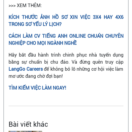
>>> XEM THÊM:
KÍCH THƯỚC ẢNH HỒ SƠ XIN VIỆC 3X4 HAY 4X6
TRONG SƠ YẾU LÝ LỊCH?
CÁCH LÀM CV TIẾNG ANH ONLINE CHUẨN CHUYÊN
NGHIỆP CHO MỌI NGÀNH NGHỀ
Hãy bắt đầu hành trình chinh phục nhà tuyển dụng
bằng sự chuẩn bị chu đáo. Và đừng quên truy cập
LangGo Careers
để không bỏ lỡ những cơ hội việc làm
mơ ước đang chờ đợi bạn!
TÌM KIẾM VIỆC LÀM NGAY!
Bài viết khác