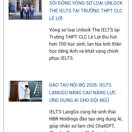
SÔI ĐỘNG VÒNG SƠ LOẠI UNLOCK
THE IELTS TẠI TRƯỜNG THPT CLC
LÊ LỢI
Vòng sơ loại Unlock The IELTS tại
Trường THPT CLC Lê Lợi thu hút
hơn 700 học sinh, lan tỏa tinh thần
học tiếng Anh và khát vọng chinh
phục IELTS.
ĐÀO TẠO NỘI BỘ 2026: IELTS
LANGGO NÂNG CAO NĂNG LỰC
ỨNG DỤNG AI CHO ĐỘI NGŨ
IELTS LangGo cùng hệ sinh thái
HBR Holdings đào tạo ứng dụng AI,
giúp nhân sự làm chủ ChatGPT,