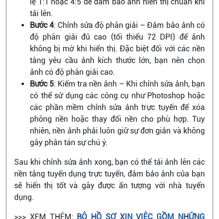
lệ 1:1 hoặc 4:5 để đảm bảo ảnh hiển thị chuẩn khi
tải lên.
Bước 4
: Chỉnh sửa độ phân giải – Đảm bảo ảnh có
độ phân giải đủ cao (tối thiểu 72 DPI) để ảnh
không bị mờ khi hiển thị. Đặc biệt đối với các nền
tảng yêu cầu ảnh kích thước lớn, bạn nên chọn
ảnh có độ phân giải cao.
Bước 5
: Kiểm tra nền ảnh – Khi chỉnh sửa ảnh, bạn
có thể sử dụng các công cụ như Photoshop hoặc
các phần mềm chỉnh sửa ảnh trực tuyến để xóa
phông nền hoặc thay đổi nền cho phù hợp. Tuy
nhiên, nền ảnh phải luôn giữ sự đơn giản và không
gây phân tán sự chú ý.
Sau khi chỉnh sửa ảnh xong, bạn có thể tải ảnh lên các
nền tảng tuyển dụng trực tuyến, đảm bảo ảnh của bạn
sẽ hiển thị tốt và gây được ấn tượng với nhà tuyển
dụng.
>>> XEM THÊM:
BỘ HỒ SƠ XIN VIỆC GỒM NHỮNG