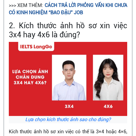
>>> XEM THÊM:
CÁCH TRẢ LỜI PHỎNG VẤN KHI CHƯA
CÓ KINH NGHIỆM “BAO ĐẬU” JOB
2. Kích thước ảnh hồ sơ xin việc
3x4 hay 4x6 là đúng?
Lựa chọn kích thước ảnh sao cho đúng?
Kích thước ảnh hồ sơ xin việc có thể là 3×4 hoặc 4×6,