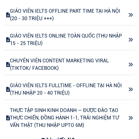
GIÁO VIÊN IELTS OFFLINE PART TIME TẠI HÀ NỘI
(20 - 30 TRIỆU +++)
GIÁO VIÊN IELTS ONLINE TOÀN QUỐC (THU NHẬP
15 - 25 TRIỆU)
CHUYÊN VIÊN CONTENT MARKETING VIRAL
(TIKTOK/ FACEBOOK)
GIÁO VIÊN IELTS FULLTIME - OFFLINE TẠI HÀ NỘI
(THU NHẬP 20 - 40 TRIỆU)
THỰC TẬP SINH KINH DOANH — ĐƯỢC ĐÀO TẠO
THỰC CHIẾN, ĐỒNG HÀNH 1-1, TRẢI NGHIỆM TƯ
VẤN THẬT (THU NHẬP UPTO 6M)