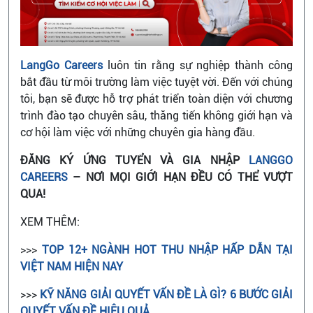
LangGo Careers
luôn tin rằng sự nghiệp thành công
bắt đầu từ môi trường làm việc tuyệt vời. Đến với chúng
tôi, bạn sẽ được hỗ trợ phát triển toàn diện với chương
trình đào tạo chuyên sâu, thăng tiến không giới hạn và
cơ hội làm việc với những chuyên gia hàng đầu.
ĐĂNG KÝ ỨNG TUYỂN VÀ GIA NHẬP
LANGGO
CAREERS
– NƠI MỌI GIỚI HẠN ĐỀU CÓ THỂ VƯỢT
QUA!
XEM THÊM:
>>>
TOP 12+ NGÀNH HOT THU NHẬP HẤP DẪN TẠI
VIỆT NAM HIỆN NAY
>>>
KỸ NĂNG GIẢI QUYẾT VẤN ĐỀ LÀ GÌ? 6 BƯỚC GIẢI
QUYẾT VẤN ĐỀ HIỆU QUẢ