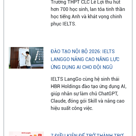
Trường THPT CLC Lê Lợi thu hút
hơn 700 học sinh, lan tỏa tinh thần
học tiếng Anh và khát vọng chinh
phục IELTS.
ĐÀO TẠO NỘI BỘ 2026: IELTS
LANGGO NÂNG CAO NĂNG LỰC
ỨNG DỤNG AI CHO ĐỘI NGŨ
IELTS LangGo cùng hệ sinh thái
HBR Holdings đào tạo ứng dụng AI,
giúp nhân sự làm chủ ChatGPT,
Claude, đóng gói Skill và nâng cao
hiệu suất công việc.
7 ĐIỀU KIỆN ĐỂ TRỞ THÀNH TRỢ