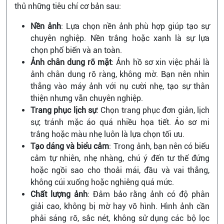
thủ những tiêu chí cơ bản sau:
Nền ảnh
: Lựa chọn nền ảnh phù hợp giúp tạo sự
chuyên nghiệp. Nền trắng hoặc xanh là sự lựa
chọn phổ biến và an toàn.
Ảnh chân dung rõ mặt
: Ảnh hồ sơ xin việc phải là
ảnh chân dung rõ ràng, không mờ. Bạn nên nhìn
thẳng vào máy ảnh với nụ cười nhẹ, tạo sự thân
thiện nhưng vẫn chuyên nghiệp.
Trang phục lịch sự
: Chọn trang phục đơn giản, lịch
sự, tránh mặc áo quá nhiều họa tiết. Áo sơ mi
trắng hoặc màu nhẹ luôn là lựa chọn tối ưu.
Tạo dáng và biểu cảm
: Trong ảnh, bạn nên có biểu
cảm tự nhiên, nhẹ nhàng, chú ý đến tư thế đứng
hoặc ngồi sao cho thoải mái, đầu và vai thẳng,
không cúi xuống hoặc nghiêng quá mức.
Chất lượng ảnh
: Đảm bảo rằng ảnh có độ phân
giải cao, không bị mờ hay vỡ hình. Hình ảnh cần
phải sáng rõ, sắc nét, không sử dụng các bộ lọc