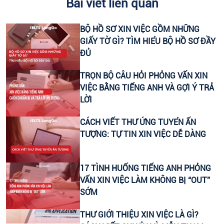
Bài viết liên quan
CHUYÊN VIÊN CONTENT VIRAL (FANPAGE
FACEBOOK)
BỘ HỒ SƠ XIN VIỆC GỒM NHỮNG
GIẤY TỜ GÌ? TÌM HIỂU BỘ HỒ SƠ ĐẦY
CTV CONTENT VIRAL TIKTOK
ĐỦ
CHUYÊN VIÊN TƯ VẤN GIÁO DỤC (THU NHẬP UPTO
TRỌN BỘ CÂU HỎI PHỎNG VẤN XIN
30 TRIỆU)
VIỆC BẰNG TIẾNG ANH VÀ GỢI Ý TRẢ
LỜI
LEADER SALE/ TRƯỞNG NHÓM KINH DOANH/ TƯ
CÁCH VIẾT THƯ ỨNG TUYỂN ẤN
VẤN TUYỂN SINH
TƯỢNG: TỰ TIN XIN VIỆC DỄ DÀNG
CTV KIỂM TRA NĂNG LỰC TIẾNG ANH ĐẦU VÀO CHO
HỌC VIÊN
17 TÌNH HUỐNG TIẾNG ANH PHỎNG
VẤN XIN VIỆC LÀM KHÔNG BỊ “OUT”
SỚM
HEADTEACHER MẢNG TIẾNG ANH TRẺ EM
THƯ GIỚI THIỆU XIN VIỆC LÀ GÌ?