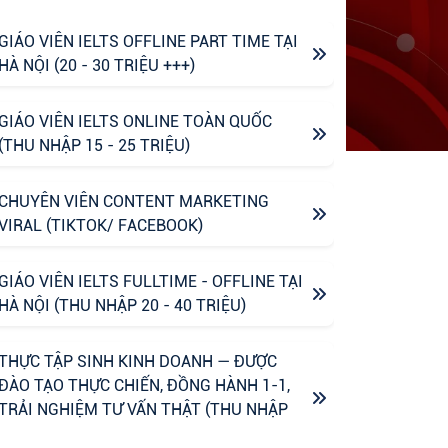
GIÁO VIÊN IELTS OFFLINE PART TIME TẠI
HÀ NỘI (20 - 30 TRIỆU +++)
GIÁO VIÊN IELTS ONLINE TOÀN QUỐC
(THU NHẬP 15 - 25 TRIỆU)
CHUYÊN VIÊN CONTENT MARKETING
VIRAL (TIKTOK/ FACEBOOK)
GIÁO VIÊN IELTS FULLTIME - OFFLINE TẠI
HÀ NỘI (THU NHẬP 20 - 40 TRIỆU)
THỰC TẬP SINH KINH DOANH — ĐƯỢC
ĐÀO TẠO THỰC CHIẾN, ĐỒNG HÀNH 1-1,
TRẢI NGHIỆM TƯ VẤN THẬT (THU NHẬP
UPTO 6M)