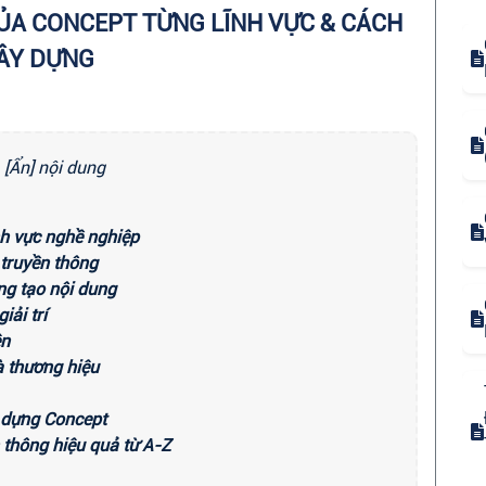
CỦA CONCEPT TỪNG LĨNH VỰC & CÁCH
ÂY DỰNG
[Ẩn] nội dung
nh vực nghề nghiệp
 truyền thông
áng tạo nội dung
iải trí
ện
à thương hiệu
y dựng Concept
 thông hiệu quả từ A-Z