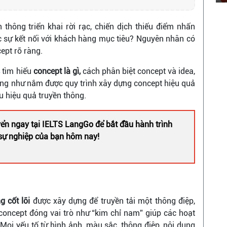
 thông triển khai rời rạc, chiến dịch thiếu điểm nhấn
c sự kết nối với khách hàng mục tiêu? Nguyên nhân có
ept rõ ràng.
s
tìm hiểu
concept là gì,
cách phân biệt concept và idea,
ũng như nắm được quy trình xây dựng concept hiệu quả
u hiệu quả truyền thông.
ển ngay tại IELTS LangGo để bắt đầu hành trình
n sự nghiệp của bạn hôm nay!
g cốt lõi
được xây dựng để truyền tải một thông điệp,
, concept đóng vai trò như “kim chỉ nam” giúp các hoạt
Mọi yếu tố từ hình ảnh, màu sắc, thông điệp, nội dung