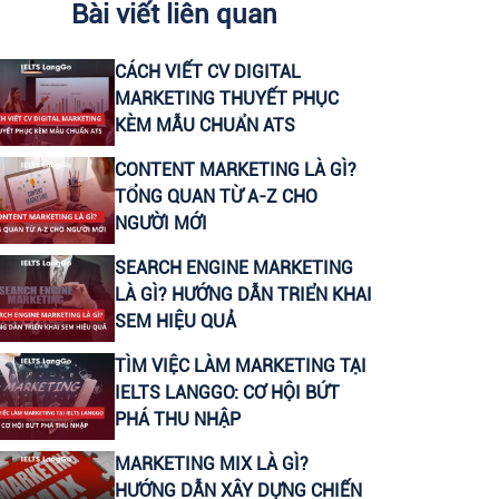
Bài viết liên quan
CHUYÊN VIÊN CONTENT VIRAL (FANPAGE
CÁCH VIẾT CV DIGITAL
FACEBOOK)
MARKETING THUYẾT PHỤC
KÈM MẪU CHUẨN ATS
CTV CONTENT VIRAL TIKTOK
CONTENT MARKETING LÀ GÌ?
TỔNG QUAN TỪ A-Z CHO
CHUYÊN VIÊN TƯ VẤN GIÁO DỤC (THU
NGƯỜI MỚI
NHẬP UPTO 30 TRIỆU)
SEARCH ENGINE MARKETING
LEADER SALE/ TRƯỞNG NHÓM KINH
LÀ GÌ? HƯỚNG DẪN TRIỂN KHAI
DOANH/ TƯ VẤN TUYỂN SINH
SEM HIỆU QUẢ
TÌM VIỆC LÀM MARKETING TẠI
CTV KIỂM TRA NĂNG LỰC TIẾNG ANH ĐẦU
IELTS LANGGO: CƠ HỘI BỨT
VÀO CHO HỌC VIÊN
PHÁ THU NHẬP
MARKETING MIX LÀ GÌ?
HEADTEACHER MẢNG TIẾNG ANH TRẺ EM
HƯỚNG DẪN XÂY DỰNG CHIẾN