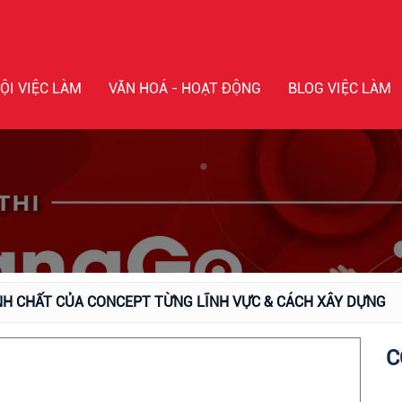
ỘI VIỆC LÀM
VĂN HOÁ - HOẠT ĐỘNG
BLOG VIỆC LÀM
ÍNH CHẤT CỦA CONCEPT TỪNG LĨNH VỰC & CÁCH XÂY DỰNG
C