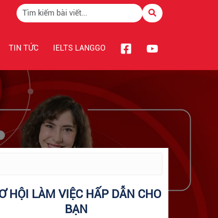
TIN TỨC
IELTS LANGGO
Ơ HỘI LÀM VIỆC HẤP DẪN CHO
BẠN