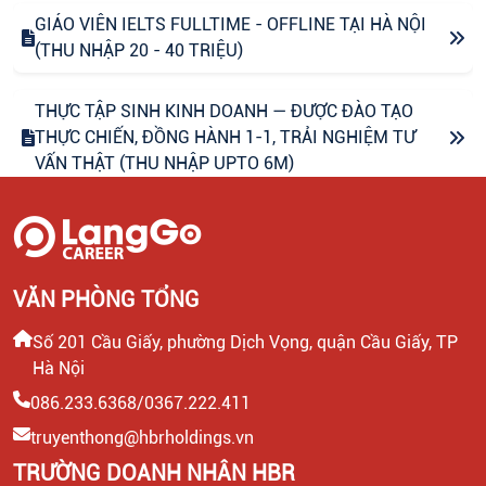
GIÁO VIÊN IELTS FULLTIME - OFFLINE TẠI HÀ NỘI
(THU NHẬP 20 - 40 TRIỆU)
THỰC TẬP SINH KINH DOANH — ĐƯỢC ĐÀO TẠO
THỰC CHIẾN, ĐỒNG HÀNH 1-1, TRẢI NGHIỆM TƯ
VẤN THẬT (THU NHẬP UPTO 6M)
CHUYÊN VIÊN CONTENT VIRAL (FANPAGE
FACEBOOK)
VĂN PHÒNG TỔNG
CTV CONTENT VIRAL TIKTOK
Số 201 Cầu Giấy, phường Dịch Vọng, quận Cầu Giấy, TP
Hà Nội
CHUYÊN VIÊN TƯ VẤN GIÁO DỤC (THU NHẬP UPTO
30 TRIỆU)
086.233.6368/0367.222.411
truyenthong@hbrholdings.vn
LEADER SALE/ TRƯỞNG NHÓM KINH DOANH/ TƯ
TRƯỜNG DOANH NHÂN HBR
VẤN TUYỂN SINH