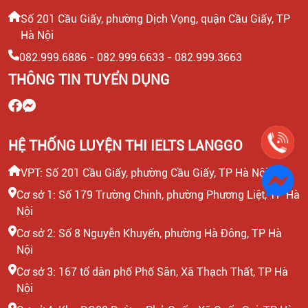
Số 201 Cầu Giấy, phường Dịch Vọng, quận Cầu Giấy, TP
Hà Nội
CTV KIỂM TRA NĂNG LỰC TIẾNG ANH ĐẦU VÀO CHO
HỌC VIÊN
082.999.6886 - 082.999.6633 - 082.999.3663
THÔNG TIN TUYỂN DỤNG
HEADTEACHER MẢNG TIẾNG ANH TRẺ EM
HỆ THỐNG LUYỆN THI IELTS LANGGO
VPT: Số 201 Cầu Giấy, phường Cầu Giấy, TP Hà Nội
Cơ sở 1: Số 179 Trường Chinh, phường Phương Liệt, TP Hà
Nội
Cơ sở 2: Số 8 Nguyễn Khuyến, phường Hà Đông, TP Hà
Nội
Cơ sở 3: 167 tổ dân phố Phố Săn, Xã Thạch Thất, TP Hà
Nội