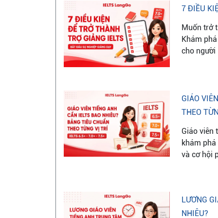
7 ĐIỀU K
Muốn trở t
Khám phá 
cho người 
GIÁO VIÊ
THEO TỪN
Giáo viên
khám phá t
và cơ hội 
LƯƠNG GI
NHIÊU?