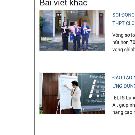
Bài viết khác
SÔI ĐỘNG
THPT CLC 
Vòng sơ lo
hút hơn 70
vọng chin
ĐÀO TẠO 
ỨNG DỤNG
IELTS Lan
AI, giúp n
nâng cao h