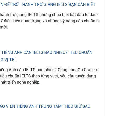
IỆN ĐỂ TRỞ THÀNH TRỢ GIẢNG IELTS BẠN CẦN BIẾT
hành trợ giảng IELTS nhưng chưa biết bắt đầu từ đâu?
7 điều kiện quan trọng và những kỹ năng cần chuẩn bị
mới.
N TIẾNG ANH CẦN IELTS BAO NHIÊU? TIÊU CHUẨN
G VỊ TRÍ
 tiếng Anh cần IELTS bao nhiêu? Cùng LangGo Careers
iêu chuẩn IELTS theo từng vị trí, yêu cầu tuyển dụng
phát triển nghề nghiệp.
ÁO VIÊN TIẾNG ANH TRUNG TÂM THEO GIỜ BAO