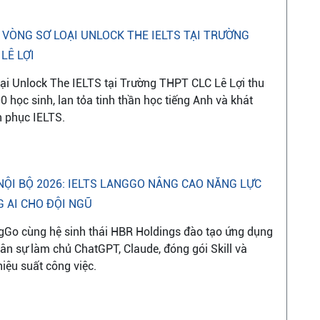
 VÒNG SƠ LOẠI UNLOCK THE IELTS TẠI TRƯỜNG
LÊ LỢI
ại Unlock The IELTS tại Trường THPT CLC Lê Lợi thu
0 học sinh, lan tỏa tinh thần học tiếng Anh và khát
h phục IELTS.
NỘI BỘ 2026: IELTS LANGGO NÂNG CAO NĂNG LỰC
 AI CHO ĐỘI NGŨ
gGo cùng hệ sinh thái HBR Holdings đào tạo ứng dụng
hân sự làm chủ ChatGPT, Claude, đóng gói Skill và
iệu suất công việc.