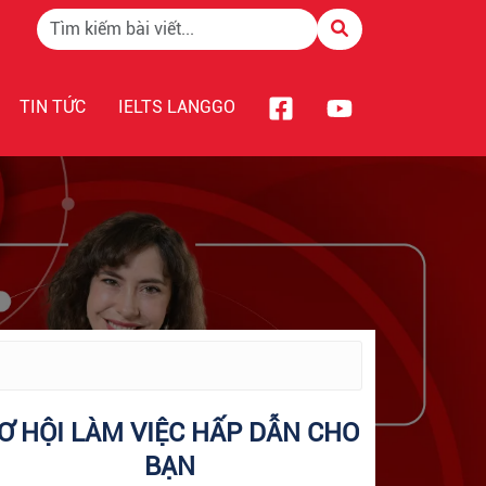
TIN TỨC
IELTS LANGGO
Ơ HỘI LÀM VIỆC HẤP DẪN CHO
BẠN