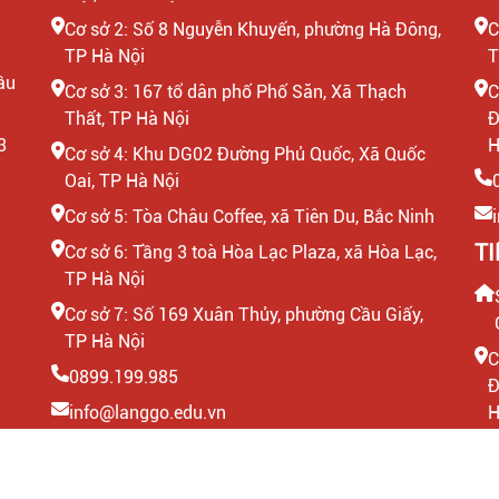
Cơ sở 2: Số 8 Nguyễn Khuyến, phường Hà Đông,
C
TP Hà Nội
T
ầu
Cơ sở 3: 167 tổ dân phố Phố Săn, Xã Thạch
C
Thất, TP Hà Nội
Đ
3
H
Cơ sở 4: Khu DG02 Đường Phủ Quốc, Xã Quốc
Oai, TP Hà Nội
Cơ sở 5: Tòa Châu Coffee, xã Tiên Du, Bắc Ninh
T
Cơ sở 6: Tầng 3 toà Hòa Lạc Plaza, xã Hòa Lạc,
TP Hà Nội
Cơ sở 7: Số 169 Xuân Thủy, phường Cầu Giấy,
TP Hà Nội
C
0899.199.985
Đ
info@langgo.edu.vn
H