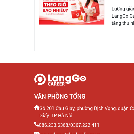
Lương giáo
LangGo Ca
tăng thu n
VĂN PHÒNG TỔNG
Số 201 Cầu Giấy, phường Dịch Vọng, quận C
Giấy, TP Hà Nội
086.233.6368/0367.222.411