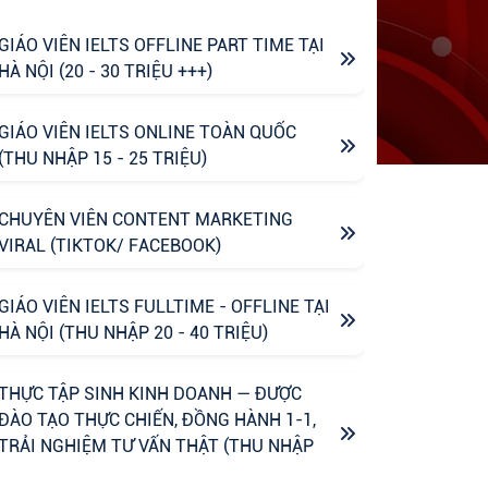
GIÁO VIÊN IELTS OFFLINE PART TIME TẠI
HÀ NỘI (20 - 30 TRIỆU +++)
GIÁO VIÊN IELTS ONLINE TOÀN QUỐC
(THU NHẬP 15 - 25 TRIỆU)
CHUYÊN VIÊN CONTENT MARKETING
VIRAL (TIKTOK/ FACEBOOK)
GIÁO VIÊN IELTS FULLTIME - OFFLINE TẠI
HÀ NỘI (THU NHẬP 20 - 40 TRIỆU)
THỰC TẬP SINH KINH DOANH — ĐƯỢC
ĐÀO TẠO THỰC CHIẾN, ĐỒNG HÀNH 1-1,
TRẢI NGHIỆM TƯ VẤN THẬT (THU NHẬP
UPTO 6M)