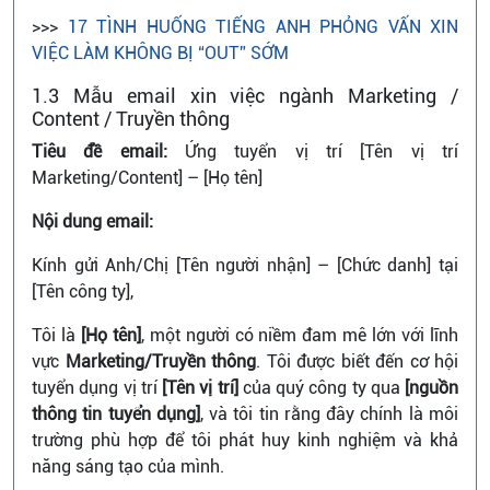
>>>
17 TÌNH HUỐNG TIẾNG ANH PHỎNG VẤN XIN
VIỆC LÀM KHÔNG BỊ “OUT” SỚM
1.3 Mẫu email xin việc ngành Marketing /
Content / Truyền thông
Tiêu đề email:
Ứng tuyển vị trí [Tên vị trí
Marketing/Content] – [Họ tên]
Nội dung email:
Kính gửi Anh/Chị [Tên người nhận] – [Chức danh] tại
[Tên công ty],
Tôi là
[Họ tên]
, một người có niềm đam mê lớn với lĩnh
vực
Marketing/Truyền thông
. Tôi được biết đến cơ hội
tuyển dụng vị trí
[Tên vị trí]
của quý công ty qua
[nguồn
thông tin tuyển dụng]
, và tôi tin rằng đây chính là môi
trường phù hợp để tôi phát huy kinh nghiệm và khả
năng sáng tạo của mình.