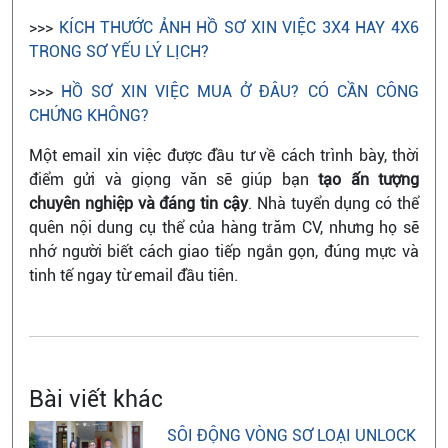
>>>
KÍCH THƯỚC ẢNH HỒ SƠ XIN VIỆC 3X4 HAY 4X6
TRONG SƠ YẾU LÝ LỊCH?
>>>
HỒ SƠ XIN VIỆC MUA Ở ĐÂU? CÓ CẦN CÔNG
CHỨNG KHÔNG?
Một email xin việc được đầu tư về cách trình bày, thời
điểm gửi và giọng văn sẽ giúp bạn
tạo ấn tượng
chuyên nghiệp và đáng tin cậy
. Nhà tuyển dụng có thể
quên nội dung cụ thể của hàng trăm CV, nhưng họ sẽ
nhớ người biết cách giao tiếp ngắn gọn, đúng mực và
tinh tế ngay từ email đầu tiên.
Bài viết khác
SÔI ĐỘNG VÒNG SƠ LOẠI UNLOCK