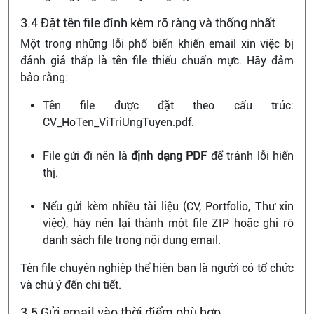
3.4 Đặt tên file đính kèm rõ ràng và thống nhất
Một trong những lỗi phổ biến khiến email xin việc bị
đánh giá thấp là tên file thiếu chuẩn mực. Hãy đảm
bảo rằng:
Tên file được đặt theo cấu trúc:
CV_HoTen_ViTriUngTuyen.pdf
.
File gửi đi nên là
định dạng PDF
để tránh lỗi hiển
thị.
Nếu gửi kèm nhiều tài liệu (CV, Portfolio, Thư xin
việc), hãy nén lại thành một file ZIP hoặc ghi rõ
danh sách file trong nội dung email.
Tên file chuyên nghiệp thể hiện bạn là người có tổ chức
và chú ý đến chi tiết.
3.5 Gửi email vào thời điểm phù hợp