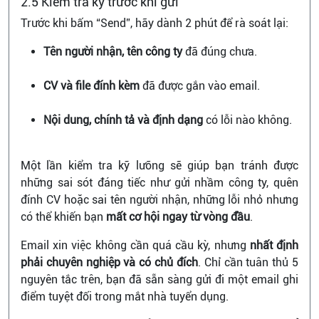
2.5 Kiểm tra kỹ trước khi gửi
Trước khi bấm “Send”, hãy dành 2 phút để rà soát lại:
Tên người nhận, tên công ty
đã đúng chưa.
CV và file đính kèm
đã được gắn vào email.
Nội dung, chính tả và định dạng
có lỗi nào không.
Một lần kiểm tra kỹ lưỡng sẽ giúp bạn tránh được
những sai sót đáng tiếc như gửi nhầm công ty, quên
đính CV hoặc sai tên người nhận, những lỗi nhỏ nhưng
có thể khiến bạn
mất cơ hội ngay từ vòng đầu
.
Email xin việc không cần quá cầu kỳ, nhưng
nhất định
phải chuyên nghiệp và có chủ đích
. Chỉ cần tuân thủ 5
nguyên tắc trên, bạn đã sẵn sàng gửi đi một email ghi
điểm tuyệt đối trong mắt nhà tuyển dụng.