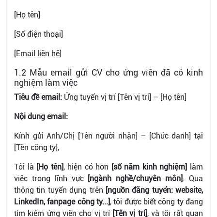
[Họ tên]
[Số điện thoại]
[Email liên hệ]
1.2 Mẫu email gửi CV cho ứng viên đã có kinh
nghiệm làm việc
Tiêu đề email:
Ứng tuyển vị trí [Tên vị trí] – [Họ tên]
Nội dung email:
Kính gửi Anh/Chị [Tên người nhận] – [Chức danh] tại
[Tên công ty],
Tôi là
[Họ tên]
, hiện có hơn
[số năm kinh nghiệm]
làm
việc trong lĩnh vực
[ngành nghề/chuyên môn]
. Qua
thông tin tuyển dụng trên
[nguồn đăng tuyển: website,
LinkedIn, fanpage công ty...]
, tôi được biết công ty đang
tìm kiếm ứng viên cho vị trí
[Tên vị trí]
, và tôi rất quan