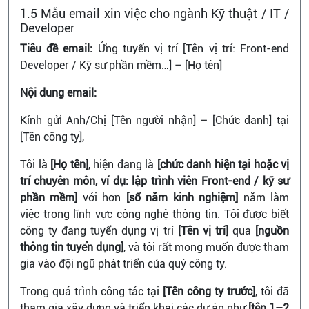
1.5 Mẫu email xin việc cho ngành Kỹ thuật / IT /
Developer
Tiêu đề email:
Ứng tuyển vị trí [Tên vị trí: Front-end
Developer / Kỹ sư phần mềm…] – [Họ tên]
Nội dung email:
Kính gửi Anh/Chị [Tên người nhận] – [Chức danh] tại
[Tên công ty],
Tôi là
[Họ tên]
, hiện đang là
[chức danh hiện tại hoặc vị
trí chuyên môn, ví dụ: lập trình viên Front-end / kỹ sư
phần mềm]
với hơn
[số năm kinh nghiệm]
năm làm
việc trong lĩnh vực công nghệ thông tin. Tôi được biết
công ty đang tuyển dụng vị trí
[Tên vị trí]
qua
[nguồn
thông tin tuyển dụng]
, và tôi rất mong muốn được tham
gia vào đội ngũ phát triển của quý công ty.
Trong quá trình công tác tại
[Tên công ty trước]
, tôi đã
tham gia xây dựng và triển khai các dự án như
[tên 1–2