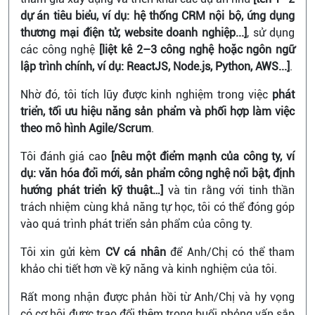
dự án tiêu biểu, ví dụ: hệ thống CRM nội bộ, ứng dụng
thương mại điện tử, website doanh nghiệp...]
, sử dụng
các công nghệ
[liệt kê 2–3 công nghệ hoặc ngôn ngữ
lập trình chính, ví dụ: ReactJS, Node.js, Python, AWS...]
.
Nhờ đó, tôi tích lũy được kinh nghiệm trong việc
phát
triển, tối ưu hiệu năng sản phẩm và phối hợp làm việc
theo mô hình Agile/Scrum
.
Tôi đánh giá cao
[nêu một điểm mạnh của công ty, ví
dụ: văn hóa đổi mới, sản phẩm công nghệ nổi bật, định
hướng phát triển kỹ thuật…]
và tin rằng với tinh thần
trách nhiệm cùng khả năng tự học, tôi có thể đóng góp
vào quá trình phát triển sản phẩm của công ty.
Tôi xin gửi kèm
CV cá nhân
để Anh/Chị có thể tham
khảo chi tiết hơn về kỹ năng và kinh nghiệm của tôi.
Rất mong nhận được phản hồi từ Anh/Chị và hy vọng
có cơ hội được trao đổi thêm trong buổi phỏng vấn sắp