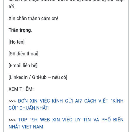
tới.
Xin chân thành cảm ơn!
Trân trọng,
[Họ tên]
[Số điện thoại]
[Email liên hệ]
[LinkedIn / GitHub – nếu có]
XEM THÊM:
>>>
ĐƠN XIN VIỆC KÍNH GỬI AI? CÁCH VIẾT "KÍNH
GỬI" CHUẨN NHẤT!
>>>
TOP 19+ WEB XIN VIỆC UY TÍN VÀ PHỔ BIẾN
NHẤT VIỆT NAM