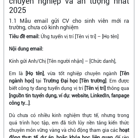
chuyên nghiệp và ấn tượng nhất
2025
1.1 Mẫu email gửi CV cho sinh viên mới ra
trường, chưa có kinh nghiệm
Tiêu đề email:
Ứng tuyển vị trí [Tên vị trí] – [Họ tên]
Nội dung email:
Kính gửi Anh/Chị [Tên người nhận] – [Chức danh],
Em là
[Họ tên]
, vừa tốt nghiệp chuyên ngành
[Tên
ngành học]
tại
Trường Đại học [Tên trường]
. Em được
biết công ty đang tuyển dụng vị trí
[Tên vị trí]
thông qua
[nguồn tin tuyển dụng, ví dụ: website, LinkedIn, fanpage
công ty...]
.
Dù chưa có nhiều kinh nghiệm thực tế, nhưng trong
quá trình học tập, em đã tích lũy nền tảng kiến thức
chuyên môn vững vàng và chủ động tham gia các
hoạt
động thực tế, dự án, hoặc khóa học liên quan
để rèn