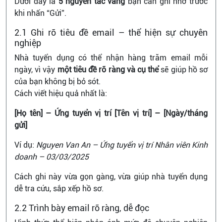
Dưới đây là
5 nguyên tắc vàng
bạn cần ghi nhớ trước
khi nhấn “Gửi”.
2.1 Ghi rõ tiêu đề email – thể hiện sự chuyên
nghiệp
Nhà tuyển dụng có thể nhận hàng trăm email mỗi
ngày, vì vậy
một tiêu đề rõ ràng và cụ thể
sẽ giúp hồ sơ
của bạn không bị bỏ sót.
Cách viết hiệu quả nhất là:
[Họ tên] – Ứng tuyển vị trí [Tên vị trí] – [Ngày/tháng
gửi]
Ví dụ:
Nguyen Van An – Ứng tuyển vị trí Nhân viên Kinh
doanh – 03/03/2025
Cách ghi này vừa gọn gàng, vừa giúp nhà tuyển dụng
dễ tra cứu, sắp xếp hồ sơ.
2.2 Trình bày email rõ ràng, dễ đọc