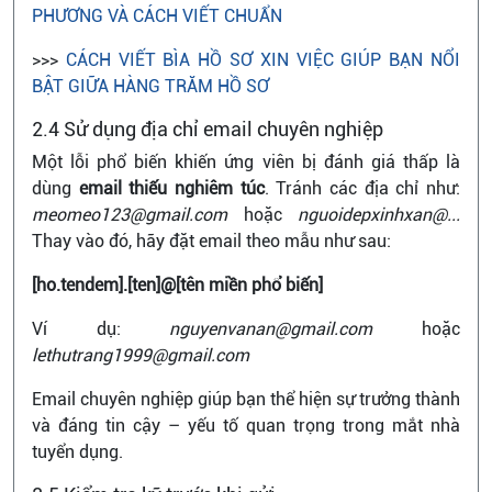
PHƯƠNG VÀ CÁCH VIẾT CHUẨN
>>>
CÁCH VIẾT BÌA HỒ SƠ XIN VIỆC GIÚP BẠN NỔI
BẬT GIỮA HÀNG TRĂM HỒ SƠ
2.4 Sử dụng địa chỉ email chuyên nghiệp
Một lỗi phổ biến khiến ứng viên bị đánh giá thấp là
dùng
email thiếu nghiêm túc
. Tránh các địa chỉ như:
meomeo123@gmail.com
hoặc
nguoidepxinhxan@...
Thay vào đó, hãy đặt email theo mẫu như sau:
[ho.tendem].[ten]@[tên miền phổ biến]
Ví dụ:
nguyenvanan@gmail.com
hoặc
lethutrang1999@gmail.com
Email chuyên nghiệp giúp bạn thể hiện sự trưởng thành
và đáng tin cậy – yếu tố quan trọng trong mắt nhà
tuyển dụng.