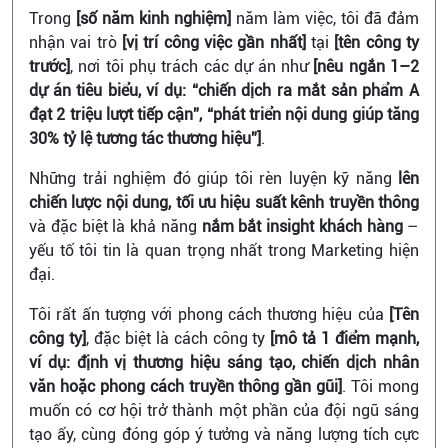
Trong
[số năm kinh nghiệm]
năm làm việc, tôi đã đảm
nhận vai trò
[vị trí công việc gần nhất]
tại
[tên công ty
trước]
, nơi tôi phụ trách các dự án như
[nêu ngắn 1–2
dự án tiêu biểu, ví dụ: “chiến dịch ra mắt sản phẩm A
đạt 2 triệu lượt tiếp cận”, “phát triển nội dung giúp tăng
30% tỷ lệ tương tác thương hiệu”]
.
Những trải nghiệm đó giúp tôi rèn luyện kỹ năng
lên
chiến lược nội dung, tối ưu hiệu suất kênh truyền thông
và đặc biệt là khả năng
nắm bắt insight khách hàng
–
yếu tố tôi tin là quan trọng nhất trong Marketing hiện
đại.
Tôi rất ấn tượng với phong cách thương hiệu của
[Tên
công ty]
, đặc biệt là cách công ty
[mô tả 1 điểm mạnh,
ví dụ: định vị thương hiệu sáng tạo, chiến dịch nhân
văn hoặc phong cách truyền thông gần gũi]
. Tôi mong
muốn có cơ hội trở thành một phần của đội ngũ sáng
tạo ấy, cùng đóng góp ý tưởng và năng lượng tích cực