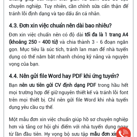
chuyên nghiệp. Tuy nhiên, cần chỉnh sửa cẩn thận để
tránh lỗi định dạng và tạo dấu ấn cá nhân.
4.3. Đơn xin việc chuẩn nên dài bao nhiêu?
Đơn xin việc chuẩn nên có độ dài
tối đa là 1 trang A4
(khoảng 250 - 400 từ)
và chia thành 3 - 6 đoạn ngắn
gọn. Mục tiêu là súc tích, tránh lan man để nhà tuyển
dụng có thể nắm bắt nhanh chóng kỹ năng và nguyện
vọng của bạn.
4.4. Nên gửi file Word hay PDF khi ứng tuyển?
Bạn
nên ưu tiên gửi CV định dạng PDF
trong hầu hết
mọi trường hợp để giữ nguyên thiết kế và tránh lỗi font
trên mọi thiết bị. Chỉ nên gửi file Word khi nhà tuyển
dụng yêu cầu cụ thể.
Một mẫu đơn xin việc chuẩn giúp hồ sơ chuyên nghiệp
hơn và tăng cơ hội ghi điểm với nhà tuyển dụng ngay
từ lần đầu tiên. Hy vọng bộ sưu tập
mẫu đơn xin việc