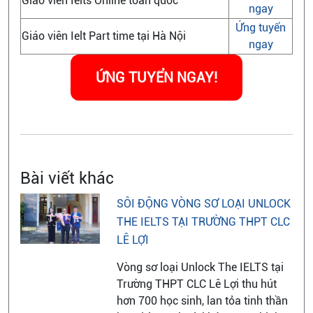
Giáo viên Ielts Online toàn quốc
ngay
Ứng tuyển
Giáo viên Ielt Part time tại Hà Nội
ngay
ỨNG TUYỂN NGAY!
Bài viết khác
SÔI ĐỘNG VÒNG SƠ LOẠI UNLOCK
THE IELTS TẠI TRƯỜNG THPT CLC
LÊ LỢI
Vòng sơ loại Unlock The IELTS tại
Trường THPT CLC Lê Lợi thu hút
hơn 700 học sinh, lan tỏa tinh thần