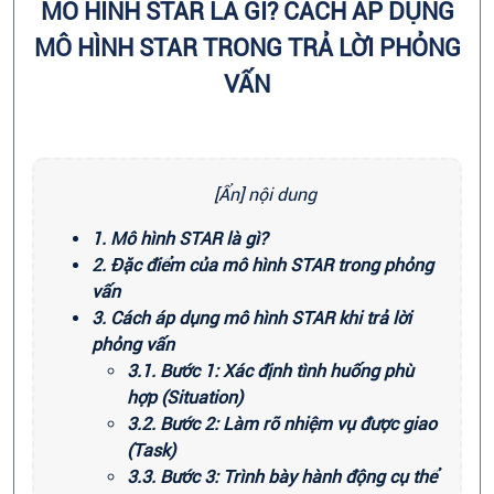
MÔ HÌNH STAR LÀ GÌ? CÁCH ÁP DỤNG
MÔ HÌNH STAR TRONG TRẢ LỜI PHỎNG
VẤN
[Ẩn] nội dung
1. Mô hình STAR là gì?
2. Đặc điểm của mô hình STAR trong phỏng
vấn
3. Cách áp dụng mô hình STAR khi trả lời
phỏng vấn
3.1. Bước 1: Xác định tình huống phù
hợp (Situation)
3.2. Bước 2: Làm rõ nhiệm vụ được giao
(Task)
3.3. Bước 3: Trình bày hành động cụ thể