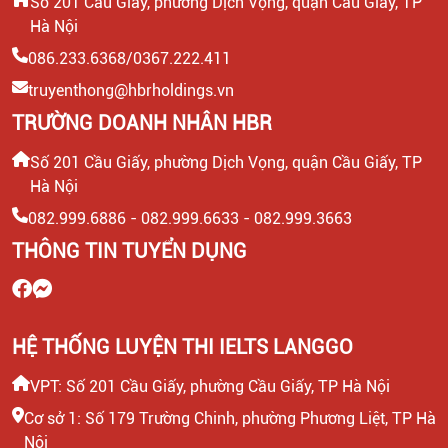
"TẠO ẤN TƯỢNG" VỚI NHÀ TUYỂN
Số 201 Cầu Giấy, phường Dịch Vọng, quận Cầu Giấy, TP
DỤNG
Hà Nội
086.233.6368/0367.222.411
KHÁM PHÁ CÁCH GIỚI THIỆU BẢN
truyenthong@hbrholdings.vn
THÂN KHI PHỎNG VẤN GHI ĐIỂM
TUYỆT ĐỐI
TRƯỜNG DOANH NHÂN HBR
Số 201 Cầu Giấy, phường Dịch Vọng, quận Cầu Giấy, TP
BÍ QUYẾT CHỌN TRANG PHỤC ĐI
Hà Nội
PHỎNG VẤN CHO CẢ NAM VÀ NỮ TẠO
DẤU ẤN
082.999.6886 - 082.999.6633 - 082.999.3663
THÔNG TIN TUYỂN DỤNG
CÁCH TỪ CHỐI PHỎNG VẤN TINH TẾ,
NGHỆ THUẬT TẠO ẤN TƯỢNG TRONG
MẮT HR
HỆ THỐNG LUYỆN THI IELTS LANGGO
VPT: Số 201 Cầu Giấy, phường Cầu Giấy, TP Hà Nội
Cơ sở 1: Số 179 Trường Chinh, phường Phương Liệt, TP Hà
Nội