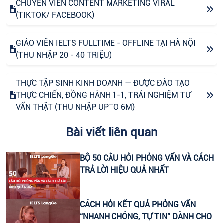
CHUYÊN VIÊN CONTENT MARKETING VIRAL
(TIKTOK/ FACEBOOK)
GIÁO VIÊN IELTS FULLTIME - OFFLINE TẠI HÀ NỘI
(THU NHẬP 20 - 40 TRIỆU)
THỰC TẬP SINH KINH DOANH — ĐƯỢC ĐÀO TẠO
THỰC CHIẾN, ĐỒNG HÀNH 1-1, TRẢI NGHIỆM TƯ
VẤN THẬT (THU NHẬP UPTO 6M)
Bài viết liên quan
CHUYÊN VIÊN CONTENT VIRAL (FANPAGE
FACEBOOK)
BỘ 50 CÂU HỎI PHỎNG VẤN VÀ CÁCH
TRẢ LỜI HIỆU QUẢ NHẤT
CTV CONTENT VIRAL TIKTOK
CHUYÊN VIÊN TƯ VẤN GIÁO DỤC (THU NHẬP UPTO
CÁCH HỎI KẾT QUẢ PHỎNG VẤN
30 TRIỆU)
“NHANH CHÓNG, TỰ TIN” DÀNH CHO