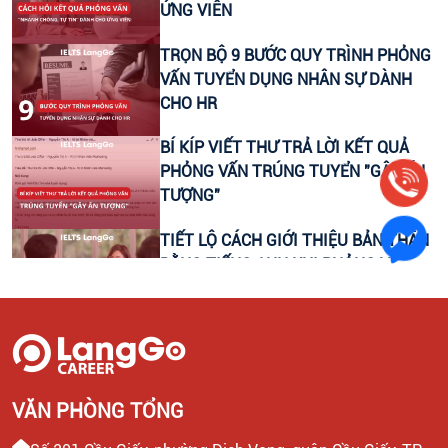
ỨNG VIÊN
LEADER SALE/ TRƯỞNG NHÓM KINH DOANH/ TƯ
TRỌN BỘ 9 BƯỚC QUY TRÌNH PHỎNG
VẤN TUYỂN SINH
VẤN TUYỂN DỤNG NHÂN SỰ DÀNH
CHO HR
CTV KIỂM TRA NĂNG LỰC TIẾNG ANH ĐẦU VÀO CHO
HỌC VIÊN
BÍ KÍP VIẾT THƯ TRẢ LỜI KẾT QUẢ
PHỎNG VẤN TRÚNG TUYỂN "GÂY ẤN
TƯỢNG"
HEADTEACHER MẢNG TIẾNG ANH TRẺ EM
TIẾT LỘ CÁCH GIỚI THIỆU BẢN THÂN
BẰNG TIẾNG ANH KHI PHỎNG VẤN
HẤP DẪN
CÁCH VIẾT THƯ MỜI PHỎNG VẤN
THU HÚT ỨNG VIÊN GIỎI DÀNH CHO
HR
VĂN PHÒNG TỔNG
MẪU THƯ CẢM ƠN SAU PHỎNG VẤN