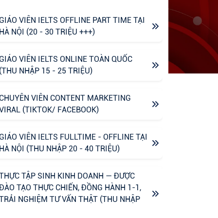
GIÁO VIÊN IELTS OFFLINE PART TIME TẠI
HÀ NỘI (20 - 30 TRIỆU +++)
GIÁO VIÊN IELTS ONLINE TOÀN QUỐC
(THU NHẬP 15 - 25 TRIỆU)
CHUYÊN VIÊN CONTENT MARKETING
VIRAL (TIKTOK/ FACEBOOK)
GIÁO VIÊN IELTS FULLTIME - OFFLINE TẠI
HÀ NỘI (THU NHẬP 20 - 40 TRIỆU)
THỰC TẬP SINH KINH DOANH — ĐƯỢC
ĐÀO TẠO THỰC CHIẾN, ĐỒNG HÀNH 1-1,
TRẢI NGHIỆM TƯ VẤN THẬT (THU NHẬP
UPTO 6M)