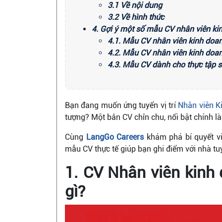
3.1 Về nội dung
3.2 Về hình thức
4. Gợi ý một số mẫu CV nhân viên ki
4.1. Mẫu CV nhân viên kinh doa
4.2. Mẫu CV nhân viên kinh doa
4.3. Mẫu CV dành cho thực tập s
Bạn đang muốn ứng tuyển vị trí
Nhân viên K
tượng? Một bản CV chỉn chu, nổi bật chính là
Cùng
LangGo Careers
khám phá bí quyết v
mẫu CV thực tế giúp bạn ghi điểm với nhà t
1. CV Nhân viên kinh 
gì?