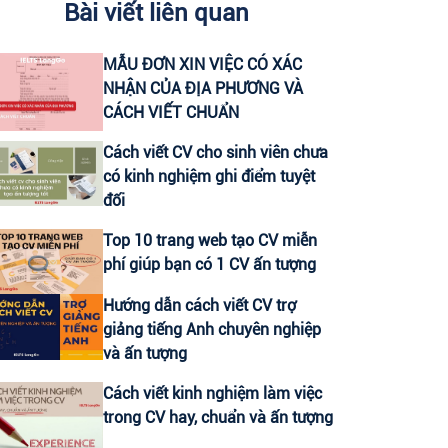
Bài viết liên quan
CHUYÊN VIÊN CONTENT VIRAL (FANPAGE
MẪU ĐƠN XIN VIỆC CÓ XÁC
FACEBOOK)
NHẬN CỦA ĐỊA PHƯƠNG VÀ
CÁCH VIẾT CHUẨN
CTV CONTENT VIRAL TIKTOK
Cách viết CV cho sinh viên chưa
có kinh nghiệm ghi điểm tuyệt
CHUYÊN VIÊN TƯ VẤN GIÁO DỤC (THU
đối
NHẬP UPTO 30 TRIỆU)
Top 10 trang web tạo CV miễn
LEADER SALE/ TRƯỞNG NHÓM KINH
phí giúp bạn có 1 CV ấn tượng
DOANH/ TƯ VẤN TUYỂN SINH
Hướng dẫn cách viết CV trợ
giảng tiếng Anh chuyên nghiệp
CTV KIỂM TRA NĂNG LỰC TIẾNG ANH ĐẦU
và ấn tượng
VÀO CHO HỌC VIÊN
Cách viết kinh nghiệm làm việc
HEADTEACHER MẢNG TIẾNG ANH TRẺ EM
trong CV hay, chuẩn và ấn tượng