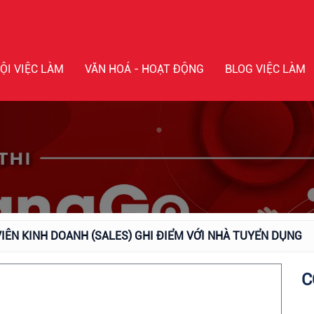
ỘI VIỆC LÀM
VĂN HOÁ - HOẠT ĐỘNG
BLOG VIỆC LÀM
VIÊN KINH DOANH (SALES) GHI ĐIỂM VỚI NHÀ TUYỂN DỤNG
C