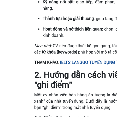
Kỹ năng nổi bật:
giao tiếp, đàm phán, 
hàng.
Thành tựu hoặc giải thưởng:
giúp tăng độ
Hoạt động và sở thích liên quan:
chọn lọ
kinh doanh.
Mẹo nhỏ:
CV nên được thiết kế gọn gàng, tố
các
từ khóa (keywords)
phù hợp với mô tả cô
THAM KHẢO:
IELTS LANGGO TUYỂN DỤNG
2. Hướng dẫn cách vi
"ghi điểm"
Một cv nhân viên bán hàng ấn tượng là điể
xanh” của nhà tuyển dụng. Dưới đây là hướn
bạn “ghi điểm” trong mắt nhà tuyển dụng.