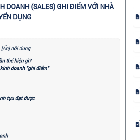
H DOANH (SALES) GHI ĐIỂM VỚI NHÀ
YỂN DỤNG
[Ẩn] nội dung
ần thể hiện gì?
 kinh doanh "ghi điểm"
ành tựu đạt được
oanh