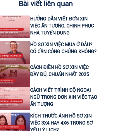
Bài viết liên quan
CHUYÊN VIÊN CONTENT VIRAL (FANPAGE
HƯỚNG DẪN VIẾT ĐƠN XIN
FACEBOOK)
VIỆC ẤN TƯỢNG, CHINH PHỤC
NHÀ TUYỂN DỤNG
CTV CONTENT VIRAL TIKTOK
HỒ SƠ XIN VIỆC MUA Ở ĐÂU?
CÓ CẦN CÔNG CHỨNG KHÔNG?
CHUYÊN VIÊN TƯ VẤN GIÁO DỤC (THU
NHẬP UPTO 30 TRIỆU)
CÁCH ĐIỀN HỒ SƠ XIN VIỆC
ĐẦY ĐỦ, CHUẨN NHẤT 2025
LEADER SALE/ TRƯỞNG NHÓM KINH
DOANH/ TƯ VẤN TUYỂN SINH
CÁCH VIẾT TRÌNH ĐỘ NGOẠI
NGỮ TRONG ĐƠN XIN VIỆC TẠO
CTV KIỂM TRA NĂNG LỰC TIẾNG ANH ĐẦU
ẤN TƯỢNG
VÀO CHO HỌC VIÊN
KÍCH THƯỚC ẢNH HỒ SƠ XIN
HEADTEACHER MẢNG TIẾNG ANH TRẺ EM
VIỆC 3X4 HAY 4X6 TRONG SƠ
YẾU LÝ LỊCH?