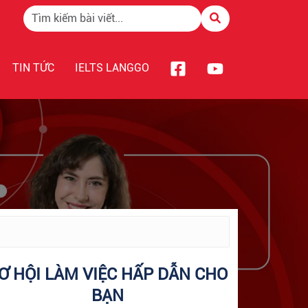
TIN TỨC
IELTS LANGGO
Ơ HỘI LÀM VIỆC HẤP DẪN CHO
BẠN