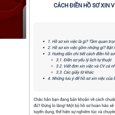
CÁCH ĐIỀN HỒ SƠ XIN V
1. Hồ sơ xin việc là gì? Tầm quan trọ
2. Hồ sơ xin việc gồm những gì? Bật 
3. Hướng dẫn chi tiết cách điền hồ s
3.1. Điền sơ yếu lý lịch tự thuật
3.2. Viết đơn xin việc và CV cá n
3.3. Các giấy tờ khác
4. Những lưu ý để hồ sơ xin việc của
Chắc hẳn bạn đang băn khoăn về cách chuẩn 
đủ? Đừng lo lắng! Một bộ hồ sơ hoàn hảo sẽ l
tuyển dụng, thể hiện sự nghiêm túc và chuy