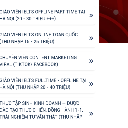
GIÁO VIÊN IELTS OFFLINE PART TIME TẠI
HÀ NỘI (20 - 30 TRIỆU +++)
GIÁO VIÊN IELTS ONLINE TOÀN QUỐC
(THU NHẬP 15 - 25 TRIỆU)
CHUYÊN VIÊN CONTENT MARKETING
VIRAL (TIKTOK/ FACEBOOK)
GIÁO VIÊN IELTS FULLTIME - OFFLINE TẠI
HÀ NỘI (THU NHẬP 20 - 40 TRIỆU)
THỰC TẬP SINH KINH DOANH — ĐƯỢC
ĐÀO TẠO THỰC CHIẾN, ĐỒNG HÀNH 1-1,
TRẢI NGHIỆM TƯ VẤN THẬT (THU NHẬP
UPTO 6M)