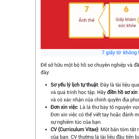
7 giấy tờ không t
Để sở hữu một bộ hồ sơ chuyên nghiệp và đầy
đây:
Sơ yếu lý lịch tự thuật
: Đây là tài liệu q
và quá trình học tập. Hãy
điền hồ sơ xin 
và có xác nhận của chính quyền địa phư
Đơn xin việc
: Là lá thư bày tỏ nguyện vọ
Đơn xin việc có thể viết tay hoặc đánh 
sự nghiêm túc của bạn.
CV (Curriculum Vitae)
: Một bản tóm tắt 
của bạn. CV thường là tài liệu đầu tiên 