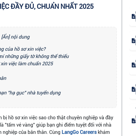
IỆC ĐẦY ĐỦ, CHUẨN NHẤT 2025
[Ẩn] nội dung
ng của hồ sơ xin việc?
mí những giấy tờ không thể thiếu
ơ xin việc làm chuẩn 2025
hân
 bạn "hạ gục" nhà tuyển dụng
bị hồ sơ xin việc sao cho thật chuyên nghiệp và đầy
à "tấm vé vàng" giúp bạn ghi điểm tuyệt đối với nhà
ên nghiệp của bản thân. Cùng
LangGo Careers
khám