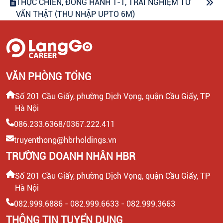
THỰC CHIẾN, ĐỒNG HÀNH 1-1, TRẢI NGHIỆM TƯ
VẤN THẬT (THU NHẬP UPTO 6M)
CHUYÊN VIÊN CONTENT VIRAL (FANPAGE
FACEBOOK)
VĂN PHÒNG TỔNG
CTV CONTENT VIRAL TIKTOK
Số 201 Cầu Giấy, phường Dịch Vọng, quận Cầu Giấy, TP
Hà Nội
CHUYÊN VIÊN TƯ VẤN GIÁO DỤC (THU NHẬP UPTO
30 TRIỆU)
086.233.6368/0367.222.411
truyenthong@hbrholdings.vn
LEADER SALE/ TRƯỞNG NHÓM KINH DOANH/ TƯ
TRƯỜNG DOANH NHÂN HBR
VẤN TUYỂN SINH
Số 201 Cầu Giấy, phường Dịch Vọng, quận Cầu Giấy, TP
Hà Nội
CTV KIỂM TRA NĂNG LỰC TIẾNG ANH ĐẦU VÀO CHO
HỌC VIÊN
082.999.6886 - 082.999.6633 - 082.999.3663
THÔNG TIN TUYỂN DỤNG