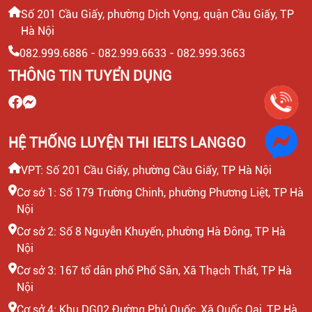
TRONG KỶ NGUYÊN SỐ
Số 201 Cầu Giấy, phường Dịch Vọng, quận Cầu Giấy, TP
Hà Nội
HBR HOLDINGS VÀ HỌC VIỆN PHỤ NỮ
082.999.6886 - 082.999.6633 - 082.999.3663
VIỆT NAM KÝ KẾT HỢP TÁC ĐÀO TẠO
THÔNG TIN TUYỂN DỤNG
HBR HOLDINGS CHIA SẺ XU HƯỚNG
TUYỂN DỤNG MARKETING 2026 TẠI
ĐHQGHN
HỆ THỐNG LUYỆN THI IELTS LANGGO
VPT: Số 201 Cầu Giấy, phường Cầu Giấy, TP Hà Nội
HBR HOLDINGS TRI ÂN NGÀY NHÀ
GIÁO VIỆT NAM 20/11
Cơ sở 1: Số 179 Trường Chinh, phường Phương Liệt, TP Hà
Nội
Cơ sở 2: Số 8 Nguyễn Khuyến, phường Hà Đông, TP Hà
Nội
Cơ sở 3: 167 tổ dân phố Phố Săn, Xã Thạch Thất, TP Hà
Nội
Cơ sở 4: Khu DG02 Đường Phủ Quốc, Xã Quốc Oai, TP Hà