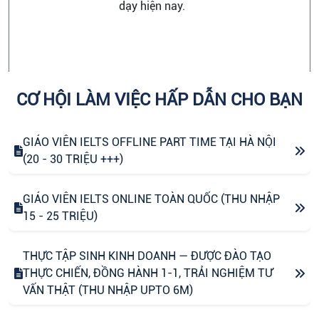
dạy hiện nay.
CƠ HỘI LÀM VIỆC HẤP DẪN CHO BẠN
GIÁO VIÊN IELTS OFFLINE PART TIME TẠI HÀ NỘI
(20 - 30 TRIỆU +++)
GIÁO VIÊN IELTS ONLINE TOÀN QUỐC (THU NHẬP
15 - 25 TRIỆU)
THỰC TẬP SINH KINH DOANH — ĐƯỢC ĐÀO TẠO
THỰC CHIẾN, ĐỒNG HÀNH 1-1, TRẢI NGHIỆM TƯ
VẤN THẬT (THU NHẬP UPTO 6M)