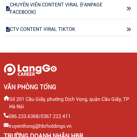
CHUYÊN VIÊN CONTENT VIRAL (FANPAGE
FACEBOOK)
CTV CONTENT VIRAL TIKTOK
CHUYÊN VIÊN TƯ VẤN GIÁO DỤC (THU NHẬP UPTO
30 TRIỆU)
LEADER SALE/ TRƯỞNG NHÓM KINH DOANH/ TƯ
VẤN TUYỂN SINH
VĂN PHÒNG TỔNG
CTV KIỂM TRA NĂNG LỰC TIẾNG ANH ĐẦU VÀO CHO
Số 201 Cầu Giấy, phường Dịch Vọng, quận Cầu Giấy, TP
HỌC VIÊN
Hà Nội
086.233.6368/0367.222.411
HEADTEACHER MẢNG TIẾNG ANH TRẺ EM
truyenthong@hbrholdings.vn
TRƯỜNG DOANH NHÂN HBR