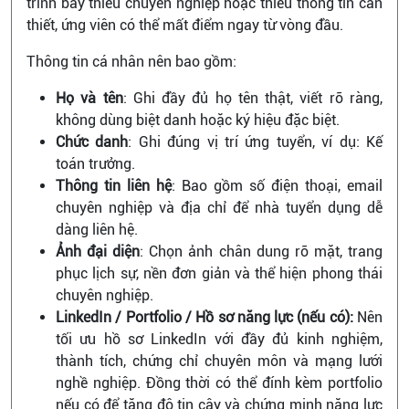
trình bày thiếu chuyên nghiệp hoặc thiếu thông tin cần
thiết, ứng viên có thể mất điểm ngay từ vòng đầu.
Thông tin cá nhân nên bao gồm:
Họ và tên
: Ghi đầy đủ họ tên thật, viết rõ ràng,
không dùng biệt danh hoặc ký hiệu đặc biệt.
Chức danh
: Ghi đúng vị trí ứng tuyển, ví dụ: Kế
toán trưởng.
Thông tin liên hệ
: Bao gồm số điện thoại, email
chuyên nghiệp và địa chỉ để nhà tuyển dụng dễ
dàng liên hệ.
Ảnh đại diện
: Chọn ảnh chân dung rõ mặt, trang
phục lịch sự, nền đơn giản và thể hiện phong thái
chuyên nghiệp.
LinkedIn / Portfolio / Hồ sơ năng lực (nếu có):
Nên
tối ưu hồ sơ LinkedIn với đầy đủ kinh nghiệm,
thành tích, chứng chỉ chuyên môn và mạng lưới
nghề nghiệp. Đồng thời có thể đính kèm portfolio
nếu có để tăng độ tin cậy và chứng minh năng lực