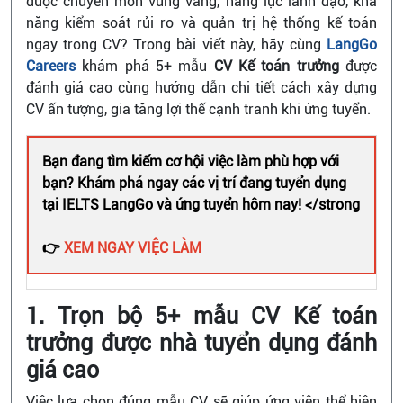
được chuyên môn vững vàng, năng lực lãnh đạo, khả
năng kiểm soát rủi ro và quản trị hệ thống kế toán
ngay trong CV? Trong bài viết này, hãy cùng
LangGo
Careers
khám phá 5+ mẫu
CV Kế toán trưởng
được
đánh giá cao cùng hướng dẫn chi tiết cách xây dựng
CV ấn tượng, gia tăng lợi thế cạnh tranh khi ứng tuyển.
Bạn đang tìm kiếm cơ hội việc làm phù hợp với
bạn? Khám phá ngay các vị trí đang tuyển dụng
tại IELTS LangGo và ứng tuyển hôm nay! </strong
👉
XEM NGAY VIỆC LÀM
1. Trọn bộ 5+ mẫu CV Kế toán
trưởng được nhà tuyển dụng đánh
giá cao
Việc lựa chọn đúng mẫu CV sẽ giúp ứng viên thể hiện