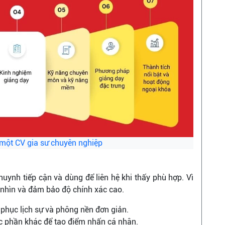
 một CV gia sư chuyên nghiệp
huynh tiếp cận và dùng để liên hệ khi thấy phù hợp. Vì
ễ nhìn và đảm bảo độ chính xác cao.
phục lịch sự và phông nền đơn giản.
ác phần khác để tạo điểm nhấn cá nhân.