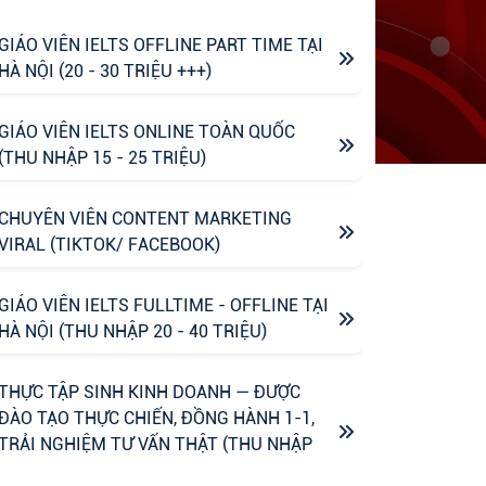
GIÁO VIÊN IELTS OFFLINE PART TIME TẠI
HÀ NỘI (20 - 30 TRIỆU +++)
GIÁO VIÊN IELTS ONLINE TOÀN QUỐC
(THU NHẬP 15 - 25 TRIỆU)
CHUYÊN VIÊN CONTENT MARKETING
VIRAL (TIKTOK/ FACEBOOK)
GIÁO VIÊN IELTS FULLTIME - OFFLINE TẠI
HÀ NỘI (THU NHẬP 20 - 40 TRIỆU)
THỰC TẬP SINH KINH DOANH — ĐƯỢC
ĐÀO TẠO THỰC CHIẾN, ĐỒNG HÀNH 1-1,
TRẢI NGHIỆM TƯ VẤN THẬT (THU NHẬP
UPTO 6M)