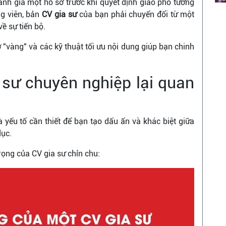
ánh giá một hồ sơ trước khi quyết định giao phó tương
ng viên, bản
CV gia sư
của bạn phải chuyển đổi từ một
ề sự tiến bộ.
"vàng" và các kỹ thuật tối ưu nội dung giúp bạn chinh
 sư chuyên nghiệp lại quan
 yếu tố cần thiết để bạn tạo dấu ấn và khác biệt giữa
dục.
rọng của CV gia sư chỉn chu: