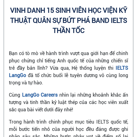
VINH DANH 15 SINH VIÊN HỌC VIỆN KỸ
THUẬT QUÂN SỰ BỨT PHÁ BAND IELTS
THẦN TỐC
Bạn có tò mò về hành trình vượt qua giới hạn để chinh
phục chứng chỉ tiếng Anh quốc tế của những chiến sĩ
trẻ đầy bản lĩnh? Vừa qua, Hệ thống luyện thi
IELTS
LangGo
đã tổ chức buổi lễ tuyên dương vô cùng long
trọng và tự hào.
Cùng
LangGo Careers
nhìn lại những khoảnh khắc ấn
tượng và tinh thần kỷ luật thép của các học viên xuất
sắc qua bài viết dưới đây nhé!
Trong hành trình chinh phục mục tiêu IELTS quốc tế,
mỗi bước tiến nhỏ của người học đều đáng được ghi
nhận sâu sắc. Những bước nhảy vọt về điểm số lại