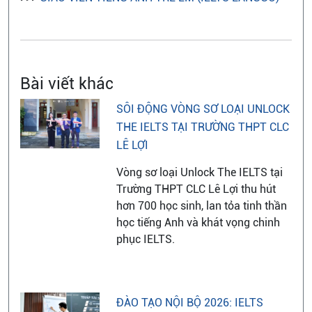
Bài viết khác
SÔI ĐỘNG VÒNG SƠ LOẠI UNLOCK
THE IELTS TẠI TRƯỜNG THPT CLC
LÊ LỢI
Vòng sơ loại Unlock The IELTS tại
Trường THPT CLC Lê Lợi thu hút
hơn 700 học sinh, lan tỏa tinh thần
học tiếng Anh và khát vọng chinh
phục IELTS.
ĐÀO TẠO NỘI BỘ 2026: IELTS