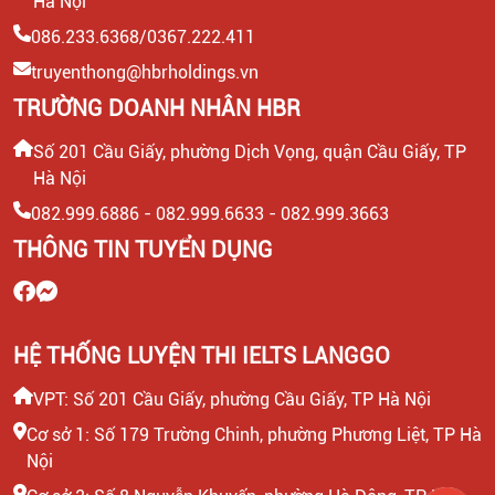
Hà Nội
086.233.6368/0367.222.411
LEADER SALE/ TRƯỞNG NHÓM KINH DOANH/ TƯ
truyenthong@hbrholdings.vn
VẤN TUYỂN SINH
TRƯỜNG DOANH NHÂN HBR
CTV KIỂM TRA NĂNG LỰC TIẾNG ANH ĐẦU VÀO CHO
Số 201 Cầu Giấy, phường Dịch Vọng, quận Cầu Giấy, TP
HỌC VIÊN
Hà Nội
082.999.6886 - 082.999.6633 - 082.999.3663
HEADTEACHER MẢNG TIẾNG ANH TRẺ EM
THÔNG TIN TUYỂN DỤNG
HỆ THỐNG LUYỆN THI IELTS LANGGO
VPT: Số 201 Cầu Giấy, phường Cầu Giấy, TP Hà Nội
Cơ sở 1: Số 179 Trường Chinh, phường Phương Liệt, TP Hà
Nội