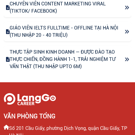
CHUYÊN VIÊN CONTENT MARKETING VIRAL
(TIKTOK/ FACEBOOK)
GIÁO VIÊN IELTS FULLTIME - OFFLINE TẠI HÀ NỘI
(THU NHẬP 20 - 40 TRIỆU)
THỰC TẬP SINH KINH DOANH — ĐƯỢC ĐÀO TẠO
THỰC CHIẾN, ĐỒNG HÀNH 1-1, TRẢI NGHIỆM TƯ
VẤN THẬT (THU NHẬP UPTO 6M)
CHUYÊN VIÊN CONTENT VIRAL (FANPAGE
FACEBOOK)
CTV CONTENT VIRAL TIKTOK
VĂN PHÒNG TỔNG
CHUYÊN VIÊN TƯ VẤN GIÁO DỤC (THU NHẬP UPTO
Số 201 Cầu Giấy, phường Dịch Vọng, quận Cầu Giấy, TP
30 TRIỆU)