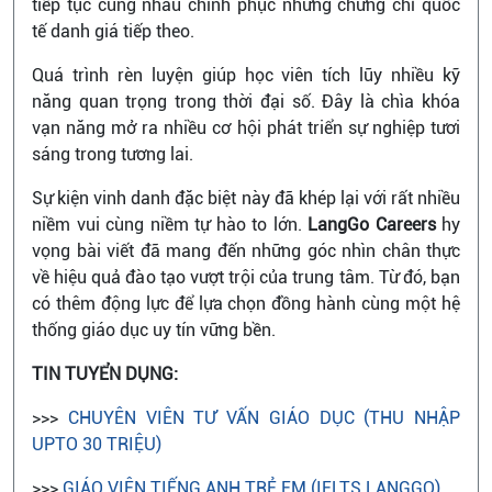
tiếp tục cùng nhau chinh phục những chứng chỉ quốc
tế danh giá tiếp theo.
Quá trình rèn luyện giúp học viên tích lũy nhiều kỹ
năng quan trọng trong thời đại số. Đây là chìa khóa
vạn năng mở ra nhiều cơ hội phát triển sự nghiệp tươi
sáng trong tương lai.
Sự kiện vinh danh đặc biệt này đã khép lại với rất nhiều
niềm vui cùng niềm tự hào to lớn.
LangGo Careers
hy
vọng bài viết đã mang đến những góc nhìn chân thực
về hiệu quả đào tạo vượt trội của trung tâm. Từ đó, bạn
có thêm động lực để lựa chọn đồng hành cùng một hệ
thống giáo dục uy tín vững bền.
TIN TUYỂN DỤNG:
>>>
CHUYÊN VIÊN TƯ VẤN GIÁO DỤC (THU NHẬP
UPTO 30 TRIỆU)
>>>
GIÁO VIÊN TIẾNG ANH TRẺ EM (IELTS LANGGO)