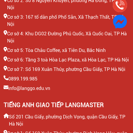
Cơ sở 2: Số 8 Nguyễn Khuyến, phường Hà Đông, TP Hà
Nội
Cơ sở 3: 167 tổ dân phố Phố Săn, Xã Thạch Thất, TP Hà
Nội
Cơ sở 4: Khu DG02 Đường Phủ Quốc, Xã Quốc Oai, TP Hà
Nội
Cơ sở 5: Tòa Châu Coffee, xã Tiên Du, Bắc Ninh
Cơ sở 6: Tầng 3 toà Hòa Lạc Plaza, xã Hòa Lạc, TP Hà Nội
Cơ sở 7: Số 169 Xuân Thủy, phường Cầu Giấy, TP Hà Nội
0899.199.985
info@langgo.edu.vn
TIẾNG ANH GIAO TIẾP LANGMASTER
Số 201 Cầu Giấy, phường Dịch Vọng, quận Cầu Giấy, TP
Hà Nội