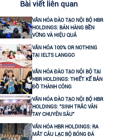
Bài viết liên quan
CHUYÊN VIÊN CONTENT VIRAL (FANPAGE
VĂN HÓA ĐÀO TẠO NỘI BỘ HBR
FACEBOOK)
HOLDINGS: BÁN HÀNG BỀN
VỮNG VÀ HIỆU QUẢ
CTV CONTENT VIRAL TIKTOK
VĂN HÓA 100% OR NOTHING
TẠI IELTS LANGGO
CHUYÊN VIÊN TƯ VẤN GIÁO DỤC (THU
NHẬP UPTO 30 TRIỆU)
VĂN HÓA ĐÀO TẠO NỘI BỘ TẠI
HBR HOLDINGS: THIẾT KẾ BẢN
LEADER SALE/ TRƯỞNG NHÓM KINH
ĐỒ THÀNH CÔNG
DOANH/ TƯ VẤN TUYỂN SINH
VĂN HÓA ĐÀO TẠO NỘI BỘ HBR
CTV KIỂM TRA NĂNG LỰC TIẾNG ANH ĐẦU
HOLDINGS: "SINH TRẮC VÂN
VÀO CHO HỌC VIÊN
TAY CHUYÊN SÂU"
VĂN HÓA HBR HOLDINGS: RA
HEADTEACHER MẢNG TIẾNG ANH TRẺ EM
MẮT CÂU LẠC BỘ BÓNG ĐÁ