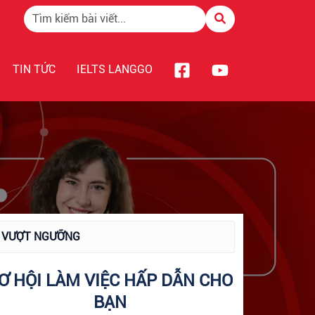
TIN TỨC
IELTS LANGGO
O VƯỢT NGƯỠNG
Ơ HỘI LÀM VIỆC HẤP DẪN CHO
BẠN