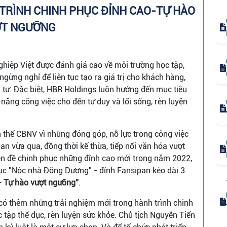
TRÌNH CHINH PHỤC ĐỈNH CAO-TỰ HÀO
T NGƯỠNG
ghiệp Việt được đánh giá cao về môi trường học tập,
ngừng nghỉ để liên tục tạo ra giá trị cho khách hàng,
u tư. Đặc biệt, HBR Holdings luôn hướng đến mục tiêu
 năng công việc cho đến tư duy và lối sống, rèn luyện
n thể CBNV vì những đóng góp, nỗ lực trong công việc
ian vừa qua, đồng thời kế thừa, tiếp nối văn hóa vượt
iền đề chinh phục những đỉnh cao mới trong năm 2022,
ục "Nóc nhà Đông Dương" - đỉnh Fansipan kéo dài 3
- Tự hào vượt ngưỡng”
.
có thêm những trải nghiệm mới trong hành trình chinh
c tập thể dục, rèn luyện sức khỏe. Chủ tịch Nguyễn Tiến