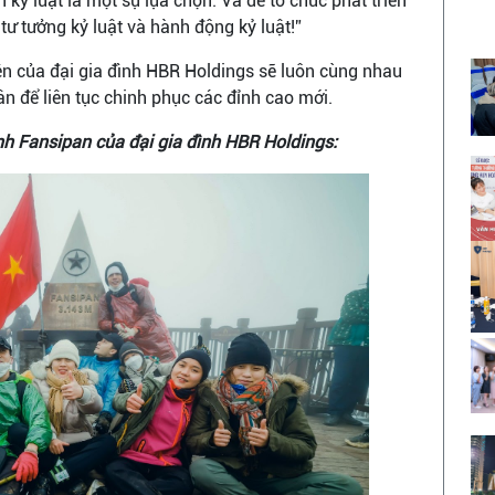
n kỷ luật là một sự lựa chọn. Và để tổ chức phát triển
tư tưởng kỷ luật và hành động kỷ luật!”
iên của đại gia đình HBR Holdings sẽ luôn cùng nhau
n để liên tục chinh phục các đỉnh cao mới.
nh Fansipan của đại gia đình HBR Holdings: