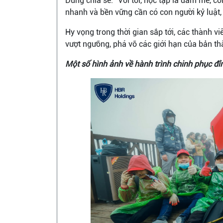
Dũng chia sẻ: “Với tôi, học tập là đam mê, cò
nhanh và bền vững cần có con người kỷ luật, 
Hy vọng trong thời gian sắp tới, các thành v
vượt ngưỡng, phá vỡ các giới hạn của bản thâ
Một số hình ảnh về hành trình chinh phục đỉ