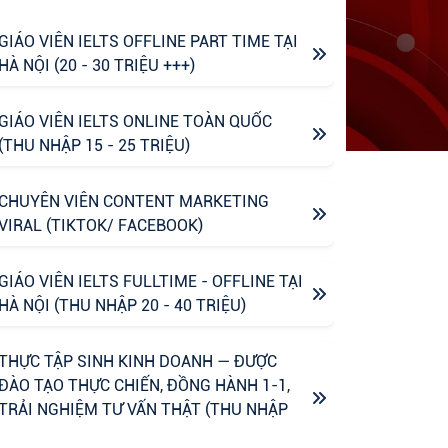
GIÁO VIÊN IELTS OFFLINE PART TIME TẠI
HÀ NỘI (20 - 30 TRIỆU +++)
GIÁO VIÊN IELTS ONLINE TOÀN QUỐC
(THU NHẬP 15 - 25 TRIỆU)
CHUYÊN VIÊN CONTENT MARKETING
VIRAL (TIKTOK/ FACEBOOK)
GIÁO VIÊN IELTS FULLTIME - OFFLINE TẠI
HÀ NỘI (THU NHẬP 20 - 40 TRIỆU)
THỰC TẬP SINH KINH DOANH — ĐƯỢC
ĐÀO TẠO THỰC CHIẾN, ĐỒNG HÀNH 1-1,
TRẢI NGHIỆM TƯ VẤN THẬT (THU NHẬP
UPTO 6M)