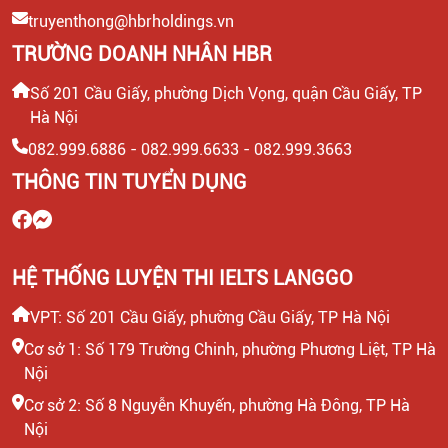
LEADER SALE/ TRƯỞNG NHÓM KINH DOANH/ TƯ
truyenthong@hbrholdings.vn
VẤN TUYỂN SINH
TRƯỜNG DOANH NHÂN HBR
CTV KIỂM TRA NĂNG LỰC TIẾNG ANH ĐẦU VÀO CHO
Số 201 Cầu Giấy, phường Dịch Vọng, quận Cầu Giấy, TP
HỌC VIÊN
Hà Nội
082.999.6886 - 082.999.6633 - 082.999.3663
HEADTEACHER MẢNG TIẾNG ANH TRẺ EM
THÔNG TIN TUYỂN DỤNG
HỆ THỐNG LUYỆN THI IELTS LANGGO
VPT: Số 201 Cầu Giấy, phường Cầu Giấy, TP Hà Nội
Cơ sở 1: Số 179 Trường Chinh, phường Phương Liệt, TP Hà
Nội
Cơ sở 2: Số 8 Nguyễn Khuyến, phường Hà Đông, TP Hà
Nội