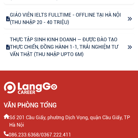
GIÁO VIÊN IELTS FULLTIME - OFFLINE TẠI HÀ NỘI
(THU NHẬP 20 - 40 TRIỆU)
THỰC TẬP SINH KINH DOANH — ĐƯỢC ĐÀO TẠO
THỰC CHIẾN, ĐỒNG HÀNH 1-1, TRẢI NGHIỆM TƯ
VẤN THẬT (THU NHẬP UPTO 6M)
CHUYÊN VIÊN CONTENT VIRAL (FANPAGE
FACEBOOK)
CTV CONTENT VIRAL TIKTOK
VĂN PHÒNG TỔNG
CHUYÊN VIÊN TƯ VẤN GIÁO DỤC (THU NHẬP UPTO
Số 201 Cầu Giấy, phường Dịch Vọng, quận Cầu Giấy, TP
30 TRIỆU)
Hà Nội
086.233.6368/0367.222.411